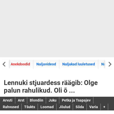
did
Anekdoodid
Naljavideod
Naljakad luuletused
Naljaka
Lennuki stjuardess räägib: Olge
palun rahulikud. Oli õ ...
Arvuti
Arst
Blondiin
Juku
Petka ja Tsapajev
Rahvused
Tšukts
Loomad
Jõulud
Sõda
Varia
+