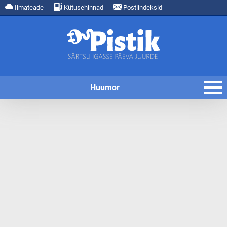
Ilmateade
Kütusehinnad
Postiindeksid
Huumor