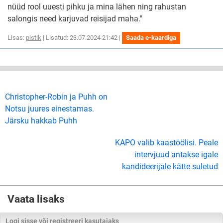
nüüd rool uuesti pihku ja mina lähen ning rahustan
salongis need karjuvad reisijad maha."
Lisas:
pistik
| Lisatud: 23.07.2024 21:42 |
Saada e-kaardiga
Christopher-Robin ja Puhh on
Notsu juures einestamas.
Järsku hakkab Puhh
KAPO valib kaastöölisi. Peale
intervjuud antakse igale
kandideerijale kätte suletud
Vaata lisaks
Logi sisse või registreeri kasutajaks