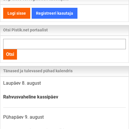
Logi sisse
Registreeri kasutaja
Otsi Pistik.net portaalist
Otsi
kogu
Otsi
lehelt
Tänased ja tulevased pühad kalendris
Laupäev 8. august
Rahvusvaheline kassipäev
Pühapäev 9. august