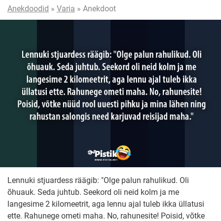
Anekdoodid
»
Varia
» Anekdoot
Lennuki stjuardess räägib: "Olge palun rahulikud. Oli
õhuauk. Seda juhtub. Seekord oli neid kolm ja me
langesime 2 kilomeetrit, aga lennu ajal tuleb ikka üllatusi
ette. Rahunege ometi maha. No, rahunesite! Poisid, võtke