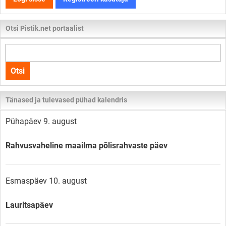
Otsi Pistik.net portaalist
Otsi
kogu
Otsi
lehelt
Tänased ja tulevased pühad kalendris
Pühapäev 9. august
Rahvusvaheline maailma põlisrahvaste päev
Esmaspäev 10. august
Lauritsapäev