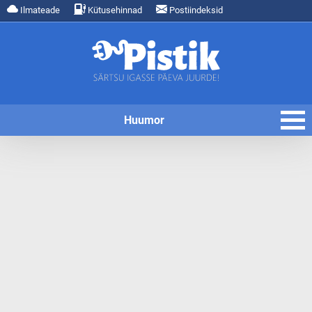
Ilmateade
Kütusehinnad
Postiindeksid
Huumor