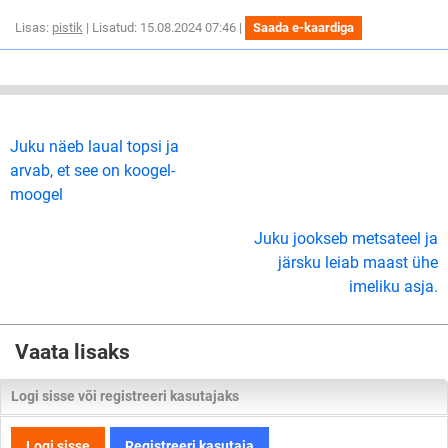
Lisas:
pistik
| Lisatud: 15.08.2024 07:46 |
Saada e-kaardiga
Juku näeb laual topsi ja
arvab, et see on koogel-
moogel
Juku jookseb metsateel ja
järsku leiab maast ühe
imeliku asja.
Vaata lisaks
Logi sisse või registreeri kasutajaks
Logi sisse
Registreeri kasutaja