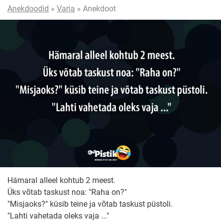
Anekdoodid
»
Varia
» Anekdoot
Hämaral alleel kohtub 2 meest.
Üks võtab taskust noa: "Raha on?"
"Misjaoks?" küsib teine ja võtab taskust püstoli.
"Lahti vahetada oleks vaja ..."