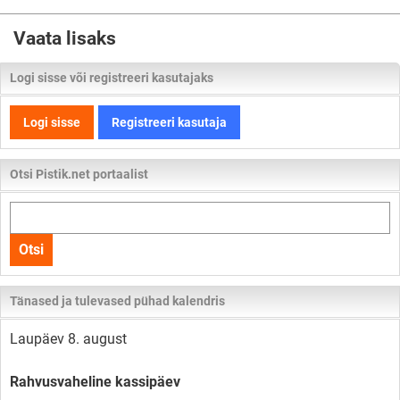
Vaata lisaks
Logi sisse või registreeri kasutajaks
Logi sisse
Registreeri kasutaja
Otsi Pistik.net portaalist
Otsi
kogu
Otsi
lehelt
Tänased ja tulevased pühad kalendris
Laupäev 8. august
Rahvusvaheline kassipäev