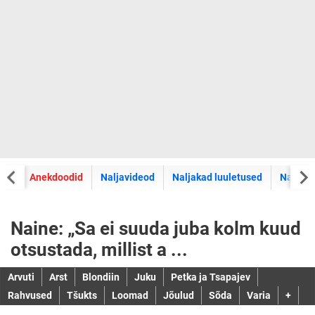
did
Anekdoodid
Naljavideod
Naljakad luuletused
Naljaka
Naine: „Sa ei suuda juba kolm kuud
otsustada, millist a ...
Arvuti
Arst
Blondiin
Juku
Petka ja Tsapajev
Rahvused
Tšukts
Loomad
Jõulud
Sõda
Varia
+