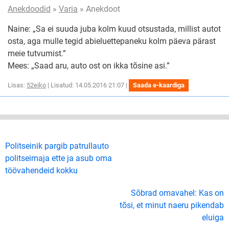
Anekdoodid
»
Varia
» Anekdoot
Naine: „Sa ei suuda juba kolm kuud otsustada, millist autot
osta, aga mulle tegid abieluettepaneku kolm päeva pärast
meie tutvumist.”
Mees: „Saad aru, auto ost on ikka tõsine asi.”
Lisas:
52eiko
| Lisatud: 14.05.2016 21:07 |
Saada e-kaardiga
Politseinik pargib patrullauto
politseimaja ette ja asub oma
töövahendeid kokku
Sõbrad omavahel: Kas on
tõsi, et minut naeru pikendab
eluiga