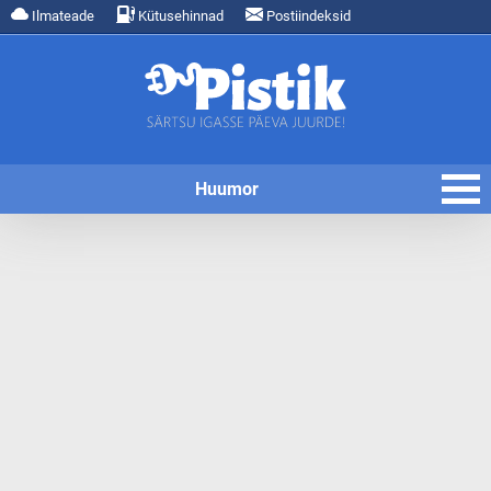
Ilmateade
Kütusehinnad
Postiindeksid
Huumor