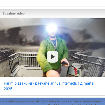
Suvaline video
Parim pizzakuller - päevane annus internetti, 12. märts
2025
k.net meelelahutus- ja infoportaal | 2004 - 2026 | Versioon 3.3 | Teenust toetab
UusWeb