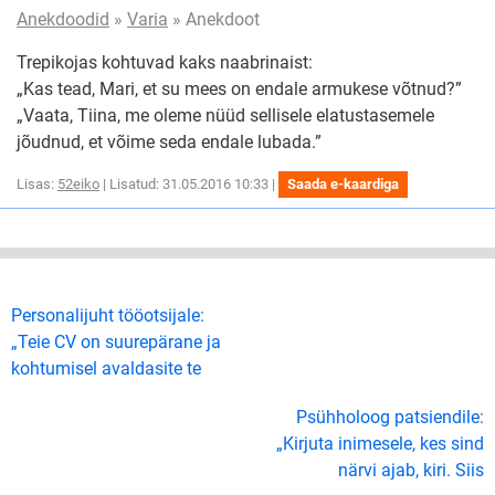
Anekdoodid
»
Varia
» Anekdoot
Trepikojas kohtuvad kaks naabrinaist:
„Kas tead, Mari, et su mees on endale armukese võtnud?”
„Vaata, Tiina, me oleme nüüd sellisele elatustasemele
jõudnud, et võime seda endale lubada.”
Lisas:
52eiko
| Lisatud: 31.05.2016 10:33 |
Saada e-kaardiga
Personalijuht tööotsijale:
„Teie CV on suurepärane ja
kohtumisel avaldasite te
Psühholoog patsiendile:
„Kirjuta inimesele, kes sind
närvi ajab, kiri. Siis