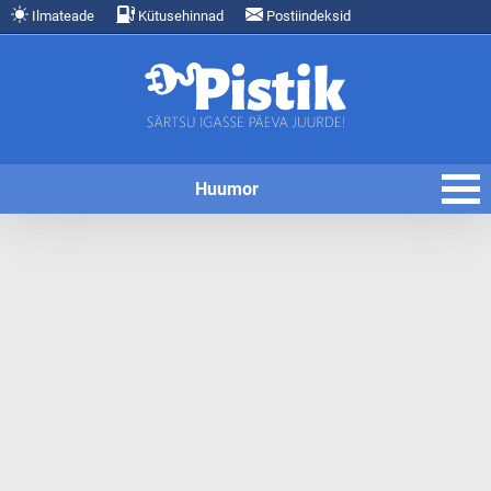
Ilmateade
Kütusehinnad
Postiindeksid
Huumor