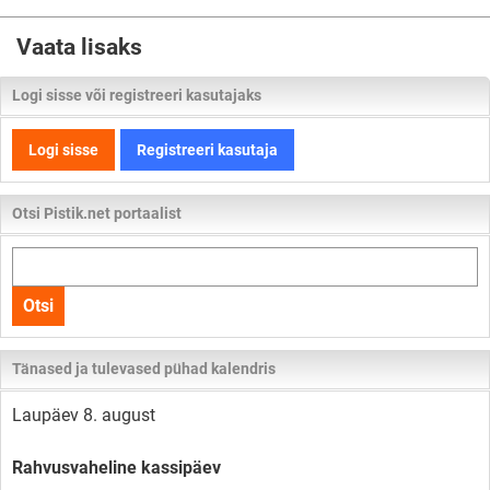
Vaata lisaks
Logi sisse või registreeri kasutajaks
Logi sisse
Registreeri kasutaja
Otsi Pistik.net portaalist
Otsi
kogu
Otsi
lehelt
Tänased ja tulevased pühad kalendris
Laupäev 8. august
Rahvusvaheline kassipäev