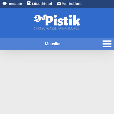
Ilmateade
Kütusehinnad
Postiindeksid
Muusika