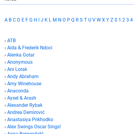
A
B
C
D
E
F
G
H
I
J
K
L
M
N
O
P
Q
R
S
T
U
V
W
X
Y
Z
0
1
2
3
4
›
ATB
›
Aida & Frederik Ndoci
›
Alenka Gotar
›
Anonymous
›
Ani Lorak
›
Andy Abraham
›
Amy Winehouse
›
Anaconda
›
Aysel & Arash
›
Alexander Rybak
›
Andrea Demirović
›
Anastasiya Prikhodko
›
Alex Swings Oscar Sings!
›
Anna Bergendahl