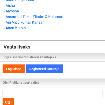
›
Aisha
›
Alyosha
›
Ansambel Roka Zlindre & Kalamari
›
Airi Vipulkumar Kansar
›
Anett Kulbin
Vaata lisaks
Logi sisse või registreeri kasutajaks
Logi sisse
Registreeri kasutaja
Otsi Pistik.net portaalist
Otsi
kogu
Otsi
lehelt