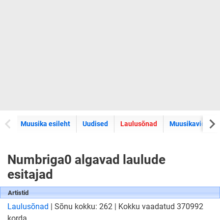
Muusika esileht
Uudised
Laulusõnad
Muusikavideod
Numbriga0 algavad laulude
esitajad
Artistid
Laulusõnad
| Sõnu kokku: 262 | Kokku vaadatud 370992
korda