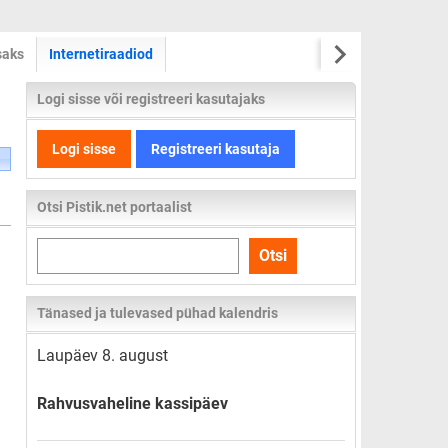
saks
Internetiraadiod
Logi sisse või registreeri kasutajaks
Logi sisse
Registreeri kasutaja
Otsi Pistik.net portaalist
Otsi
Otsi
kogu
lehelt
Tänased ja tulevased pühad kalendris
Laupäev 8. august
Rahvusvaheline kassipäev