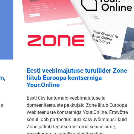
Eesti veebimajutuse turuliider Zone
m,
liitub Euroopa kontserniga
Your.Online
Eesti üks tuntumaid veebimajutuse ja
us
domeeniteenuste pakkujaid Zone liitub Euroopa
veebiteenuste kontserniga Your.Online. Ettevõtte
sõnul loob partnerlus uusi kasvuvõimalusi, kuid
Zone jätkab tegutsemist oma senise nime,
meeskonna ja kohaliku identiteediga.