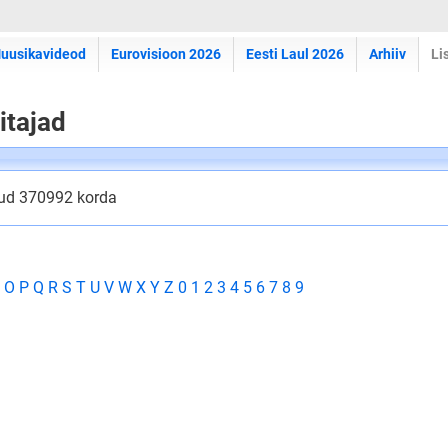
uusikavideod
Eurovisioon 2026
Eesti Laul 2026
Arhiiv
Li
itajad
tud 370992 korda
O
P
Q
R
S
T
U
V
W
X
Y
Z
0
1
2
3
4
5
6
7
8
9