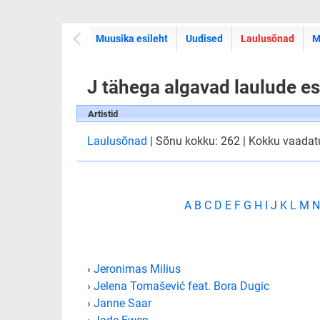
Muusika esileht
Uudised
Laulusõnad
M
J tähega algavad laulude es
Artistid
Laulusõnad
| Sõnu kokku: 262 | Kokku vaada
A
B
C
D
E
F
G
H
I
J
K
L
M
N
›
Jeronimas Milius
›
Jelena Tomašević feat. Bora Dugic
›
Janne Saar