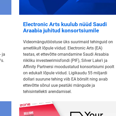
Electronic Arts kuulub nüüd Saudi
Araabia juhitud konsortsiumile
Videomängutööstuse üks suurimaid tehinguid on
ametlikult lõpule viidud. Electronic Arts (EA)
 ja
teatas, et ettevõtte omandamine Saudi Araabia
/s.
riikliku investeerimisfondi (PIF), Silver Lake'i ja
Affinity Partnersi moodustatud konsortsiumi poolt
on edukalt lõpule viidud. Ligikaudu 55 miljardi
dollari suurune tehing viib EA börsilt ning avab
ettevõtte sõnul uue peatüki mängude ja
tehisintellekti arendamisel.