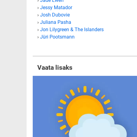
›
Jade Ewen
›
Jessy Matador
›
Josh Dubovie
›
Juliana Pasha
›
Jon Lilygreen & The Islanders
›
Jüri Pootsmann
Vaata lisaks