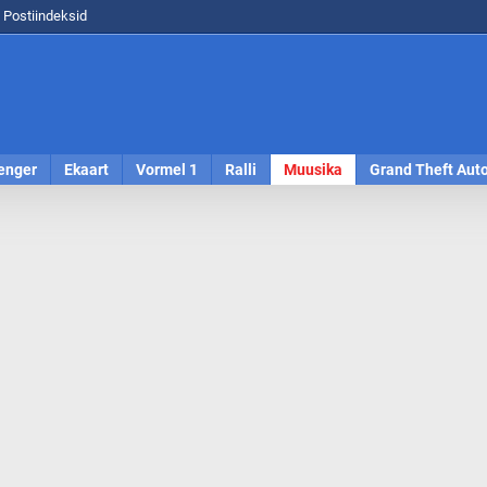
Postiindeksid
enger
Ekaart
Vormel 1
Ralli
Muusika
Grand Theft Aut