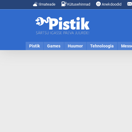
Ilmateade
Kütusehinnad
Anekdoodid
Pistik
Games
Huumor
Tehnoloogia
Mess