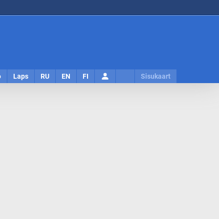
Logi
o
Laps
RU
EN
FI
Sisukaart
sisse