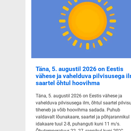
Täna, 5. augustil 2026 on Eestis
vähese ja vahelduva pilvisusega il
saartel õhtul hoovihma
Täna, 5. augustil 2026 on Eestis vähese ja
vahelduva pilvisusega ilm, õhtul saartel pilvis
tiheneb ja võib hoovihma sadada. Puhub
valdavalt lõunakaare, saartel ja põhjarannikul
idakaare tuul 2-8, puhanguti kuni 11 m/s.
Õhutemperatuur 22..27, rannikul kuni 20°C.