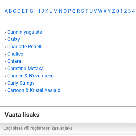
A
B
C
D
E
F
G
H
I
J
K
L
M
N
O
P
Q
R
S
T
U
V
W
X
Y
Z
0
1
2
3
4
›
Cunninlynguists
›
Csézy
›
Charlotte Perrelli
›
Chalice
›
Chiara
›
Christina Metaxa
›
Chanée & N’evergreen
›
Curly Strings
›
Cartoon & Kristel Aaslaid
Vaata lisaks
Logi sisse või registreeri kasutajaks