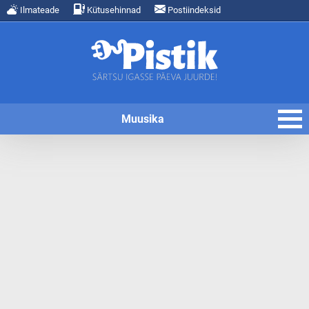
Ilmateade
Kütusehinnad
Postiindeksid
Muusika