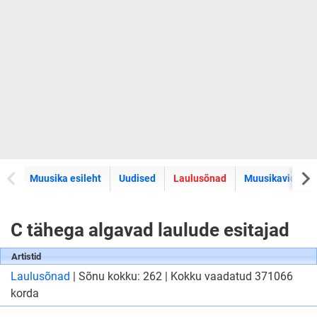
Muusika esileht
Uudised
Laulusõnad
Muusikavideod
C tähega algavad laulude esitajad
Artistid
Laulusõnad
| Sõnu kokku: 262 | Kokku vaadatud 371066
korda