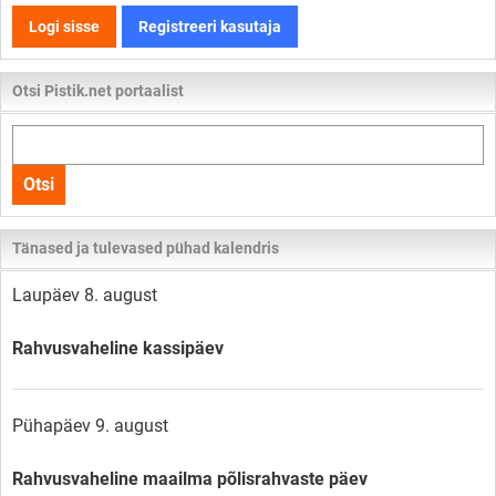
Logi sisse
Registreeri kasutaja
Otsi Pistik.net portaalist
Otsi
kogu
Otsi
lehelt
Tänased ja tulevased pühad kalendris
Laupäev 8. august
Rahvusvaheline kassipäev
Pühapäev 9. august
Rahvusvaheline maailma põlisrahvaste päev