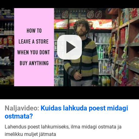
Naljavideo:
Kuidas lahkuda poest midagi
ostmata?
Lahendus poest lahkumiseks, ilma midagi ostmata ja
imelikku muljet jätmata