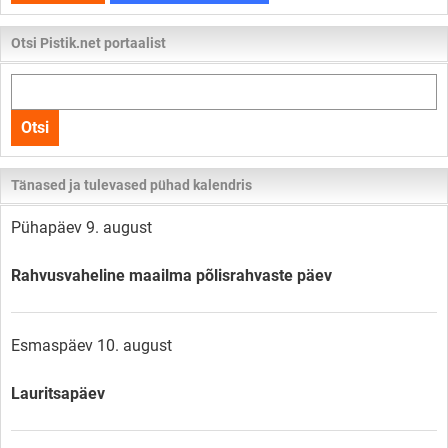
Otsi Pistik.net portaalist
Otsi
kogu
Otsi
lehelt
Tänased ja tulevased pühad kalendris
Pühapäev 9. august
Rahvusvaheline maailma põlisrahvaste päev
Esmaspäev 10. august
Lauritsapäev