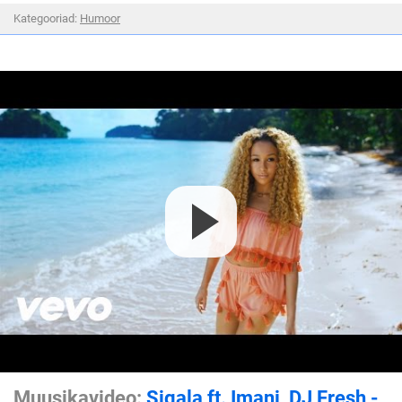
Kategooriad:
Humoor
Muusikavideo:
Sigala ft. Imani, DJ Fresh -