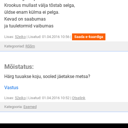
Krookus mullast välja tõstab selga,
üldse enam külma ei pelga.
Kevad on saabumas
ja tuuletormid vaibumas
Lisas:
52eiko
| Lisatud: 01.04.2016 10:56 |
Saada e-kaardiga
Kategooriad:
Rõõm
Mõistatus:
Härg tuuakse koju, sooled jäetakse metsa?
Vastus
Lisas:
52eiko
| Lisatud: 01.04.2016 10:52 |
Otselink
Kategooria:
Esemed