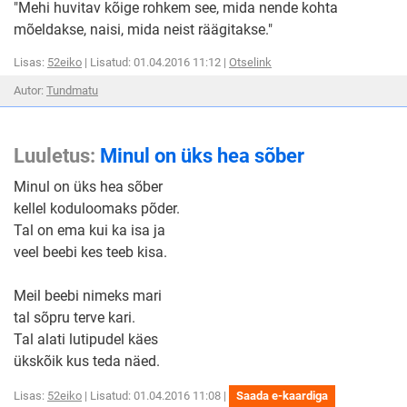
"Mehi huvitav kõige rohkem see, mida nende kohta
mõeldakse, naisi, mida neist räägitakse."
Lisas:
52eiko
| Lisatud: 01.04.2016 11:12 |
Otselink
Autor:
Tundmatu
Luuletus:
Minul on üks hea sõber
Minul on üks hea sõber
kellel koduloomaks põder.
Tal on ema kui ka isa ja
veel beebi kes teeb kisa.
Meil beebi nimeks mari
tal sõpru terve kari.
Tal alati lutipudel käes
ükskõik kus teda näed.
Lisas:
52eiko
| Lisatud: 01.04.2016 11:08 |
Saada e-kaardiga