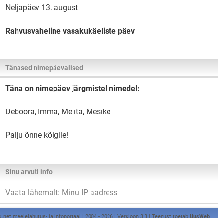
Neljapäev 13. august
Rahvusvaheline vasakukäeliste päev
Tänased nimepäevalised
Täna on nimepäev järgmistel nimedel:
Deboora, Imma, Melita, Mesike
Palju õnne kõigile!
Sinu arvuti info
Vaata lähemalt:
Minu IP aadress
k.net meelelahutus- ja infoportaal | 2004 - 2026 | Versioon 3.3 | Teenust toetab
UusWeb