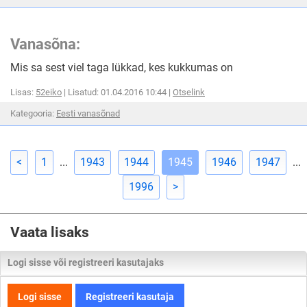
Vanasõna:
Mis sa sest viel taga lükkad, kes kukkumas on
Lisas:
52eiko
| Lisatud: 01.04.2016 10:44 |
Otselink
Kategooria:
Eesti vanasõnad
<
1
...
1943
1944
1945
1946
1947
...
1996
>
Vaata lisaks
Logi sisse või registreeri kasutajaks
Logi sisse
Registreeri kasutaja