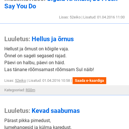
Say You Do
Lisas: 52eiko | Lisatud: 01.04.2016 11:00
Luuletus:
Hellus ja õrnus
Hellust ja õrnust on kõigile vaja.
Õnnel on sageli segased rajad.
Päevi on halbu, päevi on häid.
Las tänane rõõmsamast rõõmsam Sul näib!
Lisas:
52eiko
| Lisatud: 01.04.2016 10:58 |
Saada e-kaardiga
Kategooriad:
Rõõm
Luuletus:
Kevad saabumas
Pärast pikka pimedust,
lumehangesid ja külma karedust.