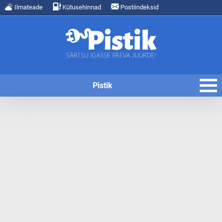
Ilmateade
Kütusehinnad
Postiindeksid
Pistik