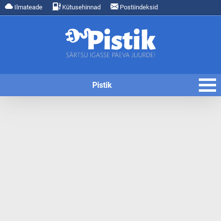
Ilmateade
Kütusehinnad
Postiindeksid
Pistik