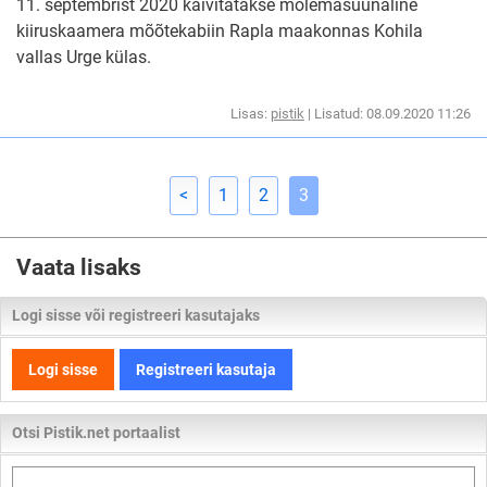
11. septembrist 2020 käivitatakse mõlemasuunaline
kiiruskaamera mõõtekabiin Rapla maakonnas Kohila
vallas Urge külas.
Lisas:
pistik
| Lisatud: 08.09.2020 11:26
<
1
2
3
Vaata lisaks
Logi sisse või registreeri kasutajaks
Logi sisse
Registreeri kasutaja
Otsi Pistik.net portaalist
Otsi