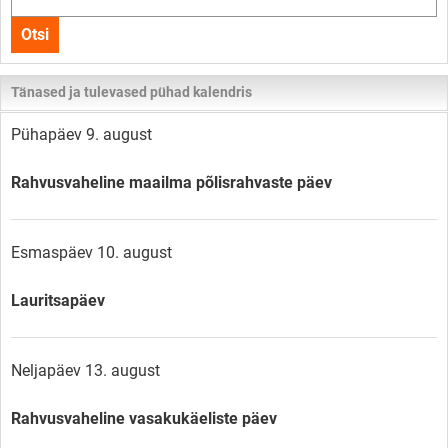
kogu
Otsi
lehelt
Tänased ja tulevased pühad kalendris
Pühapäev 9. august
Rahvusvaheline maailma põlisrahvaste päev
Esmaspäev 10. august
Lauritsapäev
Neljapäev 13. august
Rahvusvaheline vasakukäeliste päev