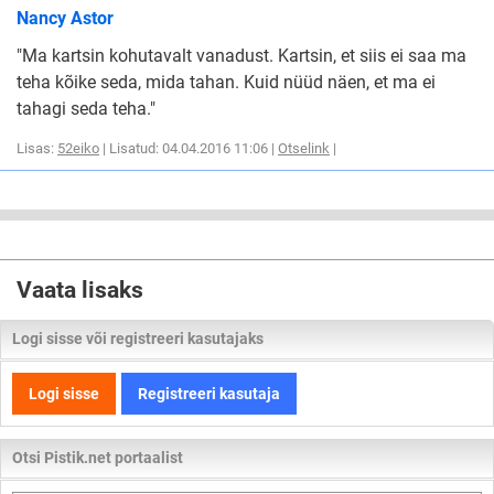
Nancy Astor
"Ma kartsin kohutavalt vanadust. Kartsin, et siis ei saa ma
teha kõike seda, mida tahan. Kuid nüüd näen, et ma ei
tahagi seda teha."
Lisas:
52eiko
| Lisatud: 04.04.2016 11:06 |
Otselink
|
Vaata lisaks
Logi sisse või registreeri kasutajaks
Logi sisse
Registreeri kasutaja
Otsi Pistik.net portaalist