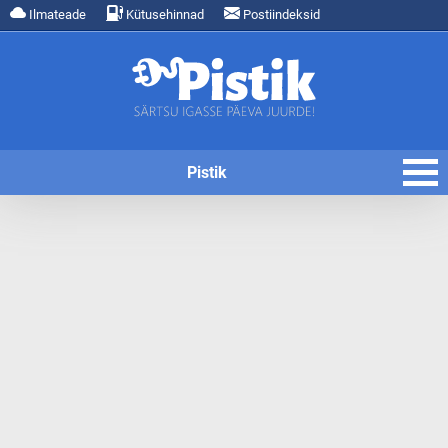
Ilmateade
Kütusehinnad
Postiindeksid
Pistik