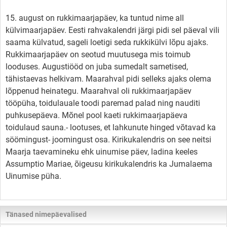
15. august on rukkimaarjapäev, ka tuntud nime all
külvimaarjapäev. Eesti rahvakalendri järgi pidi sel päeval vili
saama külvatud, sageli loetigi seda rukkikülvi lõpu ajaks.
Rukkimaarjapäev on seotud muutusega mis toimub
looduses. Augustiööd on juba sumedalt sametised,
tähistaevas helkivam. Maarahval pidi selleks ajaks olema
lõppenud heinategu. Maarahval oli rukkimaarjapäev
tööpüha, toidulauale toodi paremad palad ning nauditi
puhkusepäeva. Mõnel pool kaeti rukkimaarjapäeva
toidulaud sauna.- lootuses, et lahkunute hinged võtavad ka
söömingust- joomingust osa. Kirikukalendris on see neitsi
Maarja taevamineku ehk uinumise päev, ladina keeles
Assumptio Mariae, õigeusu kirikukalendris ka Jumalaema
Uinumise püha.
Tänased nimepäevalised