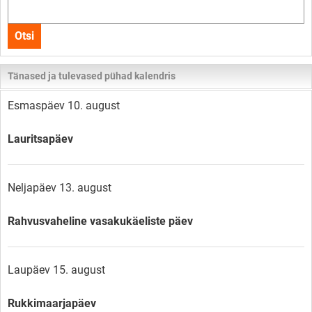
Otsi
kogu
Otsi
lehelt
Tänased ja tulevased pühad kalendris
Esmaspäev 10. august
Lauritsapäev
Neljapäev 13. august
Rahvusvaheline vasakukäeliste päev
Laupäev 15. august
Rukkimaarjapäev