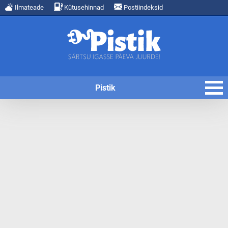
Ilmateade
Kütusehinnad
Postiindeksid
Pistik