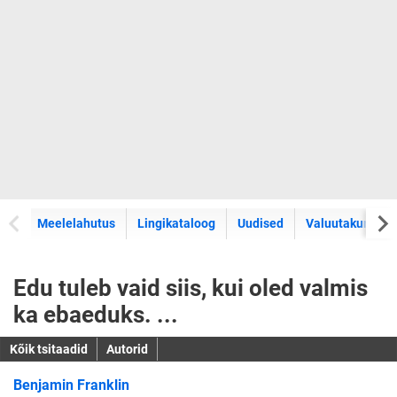
Meelelahutus
Lingikataloog
Uudised
Valuutakursid
Edu tuleb vaid siis, kui oled valmis
ka ebaeduks. ...
Kõik tsitaadid
Autorid
Benjamin Franklin