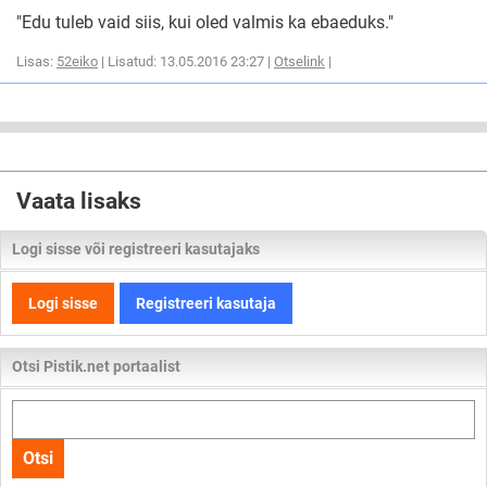
"Edu tuleb vaid siis, kui oled valmis ka ebaeduks."
Lisas:
52eiko
| Lisatud: 13.05.2016 23:27 |
Otselink
|
Vaata lisaks
Logi sisse või registreeri kasutajaks
Logi sisse
Registreeri kasutaja
Otsi Pistik.net portaalist
Otsi
kogu
Otsi
lehelt