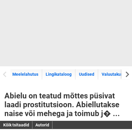
Meelelahutus
Lingikataloog
Uudised
Valuutakursid
Abielu on teatud mõttes püsivat
laadi prostitutsioon. Abiellutakse
naise või mehega ja toimub j� ...
Kõik tsitaadid
Autorid