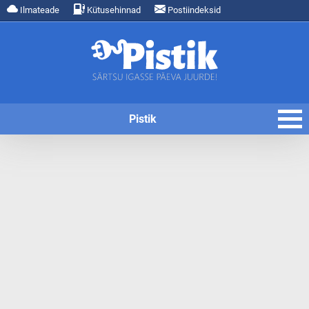
Ilmateade
Kütusehinnad
Postiindeksid
Pistik