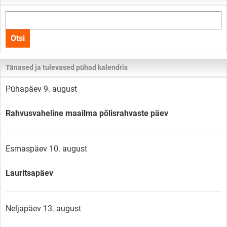
Otsi
kogu
Otsi
lehelt
Tänased ja tulevased pühad kalendris
Pühapäev 9. august
Rahvusvaheline maailma põlisrahvaste päev
Esmaspäev 10. august
Lauritsapäev
Neljapäev 13. august