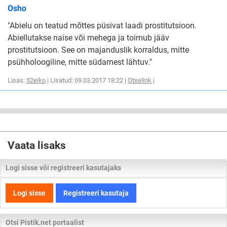
Osho
"Abielu on teatud mõttes püsivat laadi prostitutsioon.
Abiellutakse naise või mehega ja toimub jääv
prostitutsioon. See on majanduslik korraldus, mitte
psühholoogiline, mitte südamest lähtuv."
Lisas:
52eiko
| Lisatud: 09.03.2017 18:22 |
Otselink
|
Vaata lisaks
Logi sisse või registreeri kasutajaks
Logi sisse
Registreeri kasutaja
Otsi Pistik.net portaalist