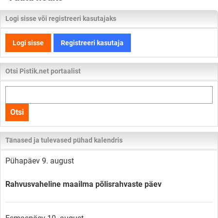
Logi sisse või registreeri kasutajaks
Logi sisse
Registreeri kasutaja
Otsi Pistik.net portaalist
Otsi
kogu
Otsi
lehelt
Tänased ja tulevased pühad kalendris
Pühapäev 9. august
Rahvusvaheline maailma põlisrahvaste päev