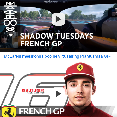
McLareni meeskonna poolne virtuaalring Prantusmaa GP-l