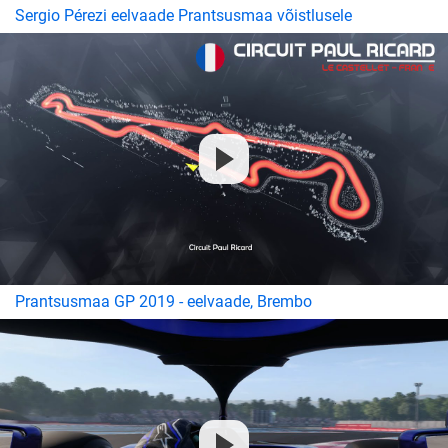
Sergio Pérezi eelvaade Prantsusmaa võistlusele
Prantsusmaa GP 2019 - eelvaade, Brembo