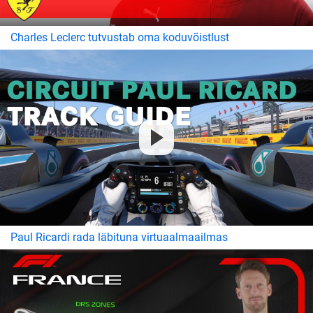
Charles Leclerc tutvustab oma koduvõistlust
Paul Ricardi rada läbituna virtuaalmaailmas