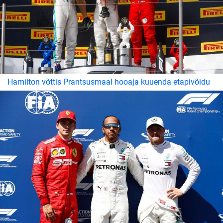
Hamilton võttis Prantsusmaal hooaja kuuenda etapivõidu