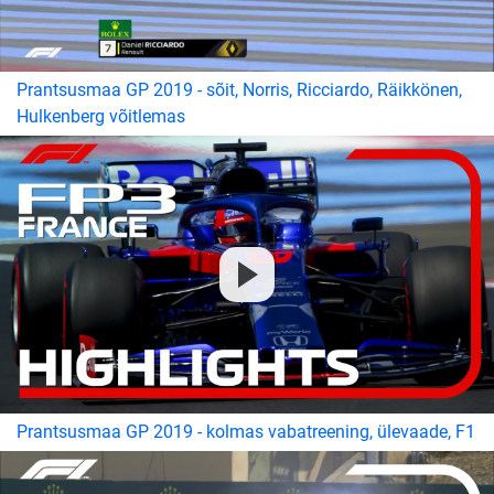
Prantsusmaa GP 2019 - sõit, Norris, Ricciardo, Räikkönen,
Hulkenberg võitlemas
Prantsusmaa GP 2019 - kolmas vabatreening, ülevaade, F1