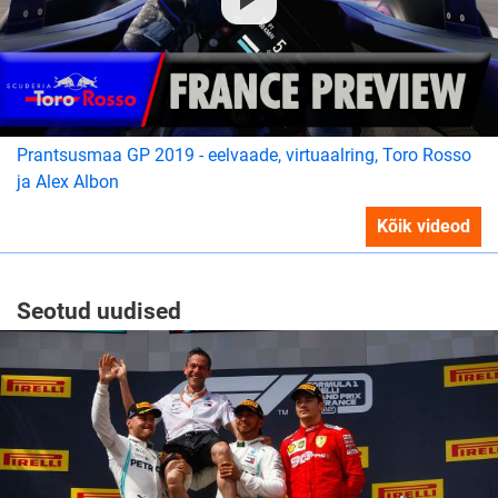
Prantsusmaa GP 2019 - eelvaade, virtuaalring, Toro Rosso
ja Alex Albon
Kõik videod
Seotud uudised