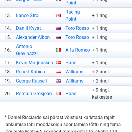
Point
Racing
13.
Lance Stroll
+ 1 ring
Point
14.
Daniil Kvyat
Toro Rosso
+ 1 ring
15.
Alexander Albon
Toro Rosso
+ 1 ring
Antonio
16.
Alfa Romeo
+ 1 ring
Giovinazzi
17.
Kevin Magnussen
Haas
+ 1 ring
18.
Robert Kubica
Williams
+ 2 ringi
19.
George Russell
Williams
+ 2 ringi
+ 9 ringi,
20.
Romain Grosjean
Haas
katkestas
* Daniel Ricciardo sai pärast võistlust karistada rajalt
lahkumise läbi möödasõidu sooritamise tõttu ning tema
lõpuajale lisati + 5 sekundit mis kukutas ta 7 kohalt 11-