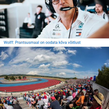
Wolff: Prantsusmaal on oodata kõva võitlust