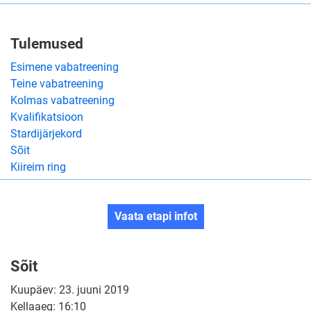
Tulemused
Esimene vabatreening
Teine vabatreening
Kolmas vabatreening
Kvalifikatsioon
Stardijärjekord
Sõit
Kiireim ring
Vaata etapi infot
Sõit
Kuupäev: 23. juuni 2019
Kellaaeg: 16:10