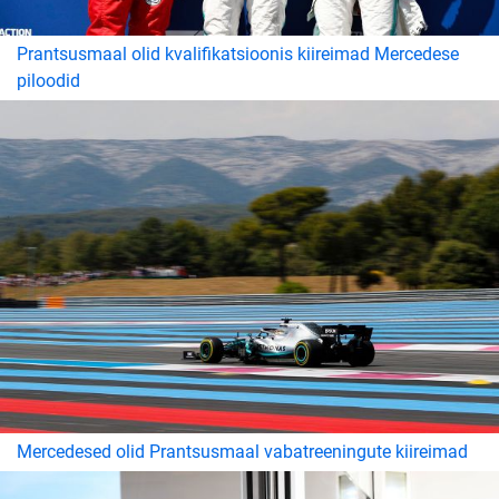
Prantsusmaal olid kvalifikatsioonis kiireimad Mercedese
piloodid
Mercedesed olid Prantsusmaal vabatreeningute kiireimad