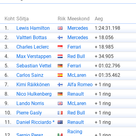
Koht
Sõitja
Riik
Meeskond
Aeg
1.
Lewis Hamilton
Mercedes
1:24:31.198
2.
Valtteri Bottas
Mercedes
+ 18.056
3.
Charles Leclerc
Ferrari
+ 18.985
4.
Max Verstappen
Red Bull
+ 34.905
5.
Sebastian Vettel
Ferrari
+ 01:02.796
6.
Carlos Sainz
McLaren
+ 01:35.462
7.
Kimi Räikkönen
Alfa Romeo
+ 1 ring
8.
Nico Hulkenberg
Renault
+ 1 ring
9.
Lando Norris
McLaren
+ 1 ring
10.
Pierre Gasly
Red Bull
+ 1 ring
11.
Daniel Ricciardo *
Renault
+ 1 ring
Racing
12.
Sergio Perez
+ 1 ring