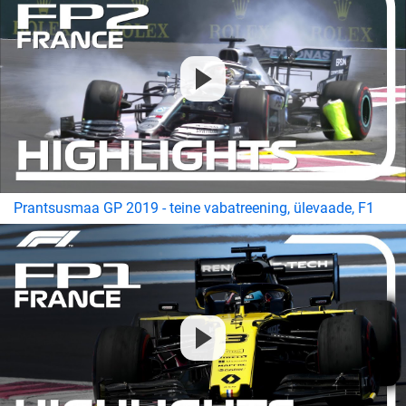
Prantsusmaa GP 2019 - teine vabatreening, ülevaade, F1