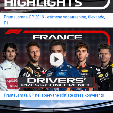
Prantsusmaa GP 2019 - esimene vabatreening, ülevaade,
F1
Prantsusmaa GP neljapäevane sõitjate pressikonverents