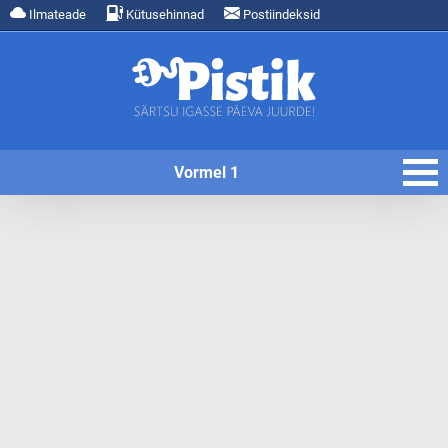
Ilmateade
Kütusehinnad
Postiindeksid
Vormel 1