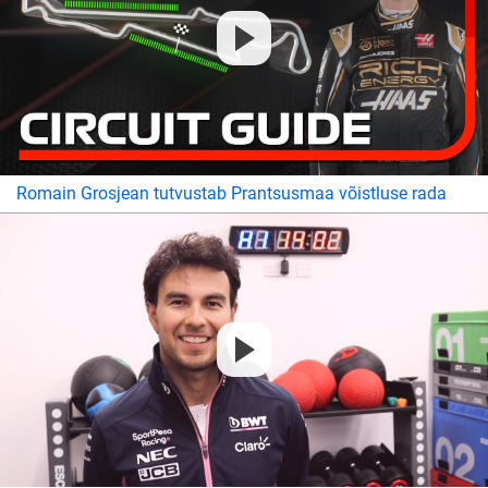
Romain Grosjean tutvustab Prantsusmaa võistluse rada