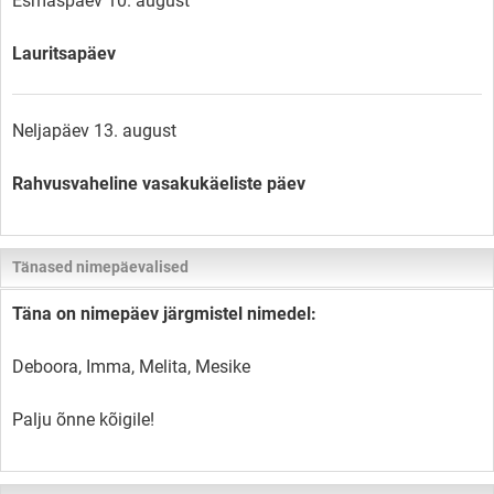
Esmaspäev 10. august
Lauritsapäev
Neljapäev 13. august
Rahvusvaheline vasakukäeliste päev
Tänased nimepäevalised
Täna on nimepäev järgmistel nimedel:
Deboora, Imma, Melita, Mesike
Palju õnne kõigile!