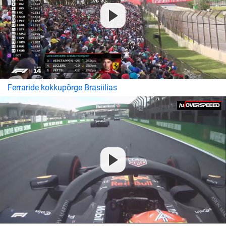
Ferraride kokkupõrge Brasiilias