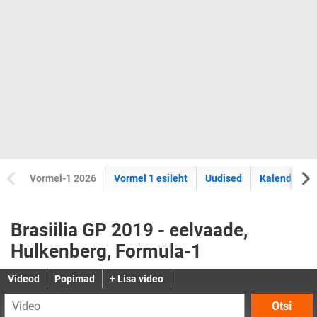
Vormel-1 2026
Vormel 1 esileht
Uudised
Kalender
Brasiilia GP 2019 - eelvaade,
Hulkenberg, Formula-1
Videod
Popimad
+ Lisa video
Otsi