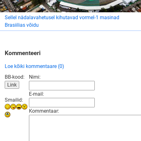
Sellel nädalavahetusel kihutavad vormel-1 masinad
Brasiilias võidu
Kommenteeri
Loe kõiki kommentaare (0)
BB-kood:
Nimi:
E-mail:
Smailid:
Kommentaar: