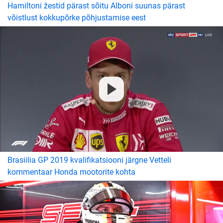
Hamiltoni žestid pärast sõitu Alboni suunas pärast
võistlust kokkupõrke põhjustamise eest
Brasiilia GP 2019 kvalifikatsiooni järgne Vetteli
kommentaar Honda mootorite kohta