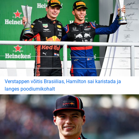
Verstappen võitis Brasiilias, Hamilton sai karistada ja
langes poodiumikohalt