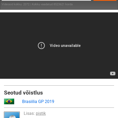
Videosid kokku: 2072 | Kokku vaadatud 8523621 korda
Seotud võistlus
Brasiilia GP 2019
Lisas:
pistik