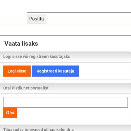
Postita
Vaata lisaks
Logi sisse või registreeri kasutajaks
Logi sisse
Registreeri kasutaja
Otsi Pistik.net portaalist
Otsi
kogu
Otsi
lehelt
Tänased ja tulevased pühad kalendris