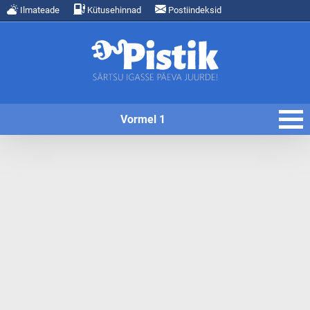
Ilmateade
Kütusehinnad
Postiindeksid
Vormel 1