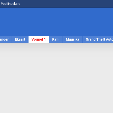
Postiindeksid
enger
Ekaart
Vormel 1
Ralli
Muusika
Grand Theft Aut