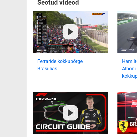
Seotud videod
Ferraride kokkupõrge
Hamilto
Brasiilias
Alboni
kokkup