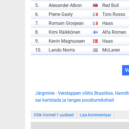
5.
Alexander Albon
Red Bull
6.
Pierre Gasly
Toro Rosso
7.
Romain Grosjean
Haas
8.
Kimi Räikkönen
Alfa Romeo
9.
Kevin Magnussen
Haas
10.
Lando Norris
McLaren
V
Järgmine - Verstappen võitis Brasiilias, Hamil
sai karistada ja langes poodiumikohalt
Kõik Vormel-1 uudised
Lisa kommentaar