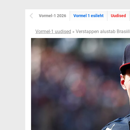
Vormel-1 2026
Vormel 1 esileht
Uudised
Vormel-1 uudised
» Verstappen alustab Brasiili