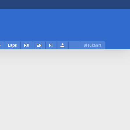
Logi
o
Laps
RU
EN
FI
Sisukaart
sisse