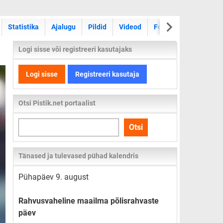
Statistika
Ajalugu
Pildid
Videod
Foorum
Logi sisse või registreeri kasutajaks
Logi sisse
Registreeri kasutaja
Otsi Pistik.net portaalist
Otsi
Otsi
kogu
lehelt
Tänased ja tulevased pühad kalendris
Pühapäev 9. august
Rahvusvaheline maailma põlisrahvaste
päev