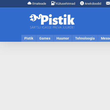
Ilmateade
Kütusehinnad
Anekdoodid
Pistik
Games
Huumor
Tehnoloogia
Mess