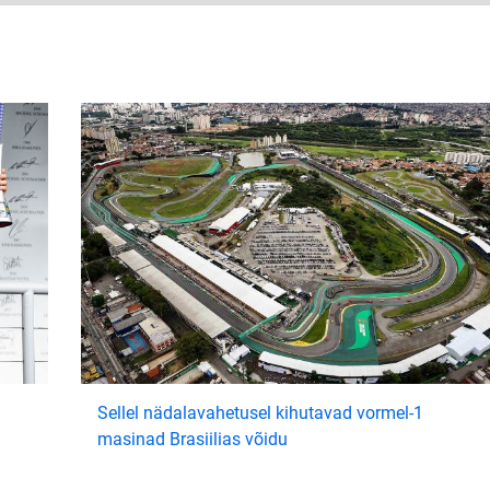
Sellel nädalavahetusel kihutavad vormel-1
masinad Brasiilias võidu