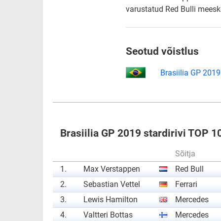
varustatud Red Bulli meesk
Seotud võistlus
Brasiilia GP 2019
Brasiilia GP 2019 stardirivi TOP 1
Sõitja
1.
Max Verstappen
Red Bull
2.
Sebastian Vettel
Ferrari
3.
Lewis Hamilton
Mercedes
4.
Valtteri Bottas
Mercedes