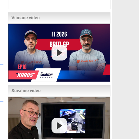
Viimane video
Suvaline video