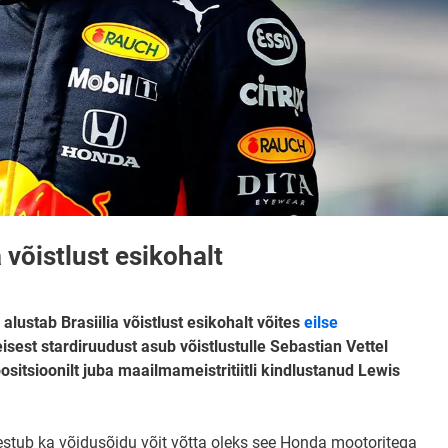
 võistlust esikohalt
lustab Brasiilia võistlust esikohalt võites
eilse
teisest stardiruudust asub võistlustulle Sebastian Vettel
ositsioonilt juba maailmameistritiitli kindlustanud Lewis
estub ka võidusõidu võit võtta oleks see Honda mootoritega