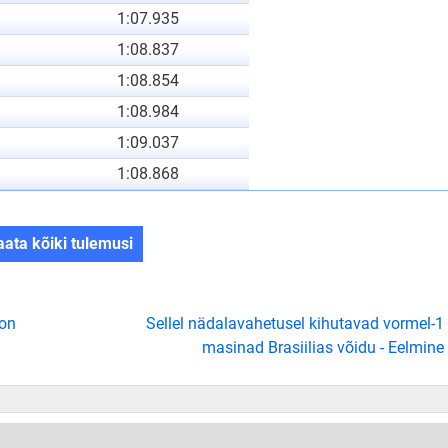
1:07.935
1:08.837
1:08.854
1:08.984
1:09.037
1:08.868
aata kõiki tulemusi
ton
Sellel nädalavahetusel kihutavad vormel-1
masinad Brasiilias võidu - Eelmine