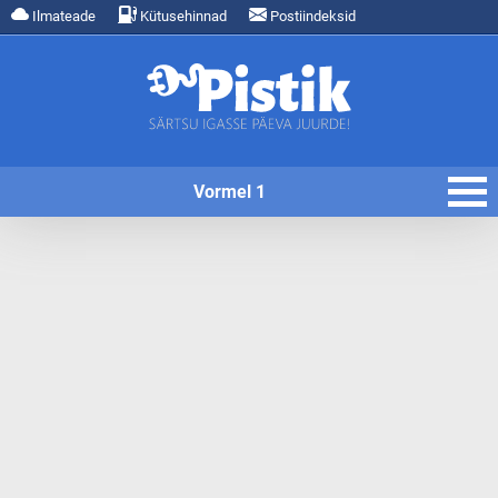
Ilmateade
Kütusehinnad
Postiindeksid
Vormel 1