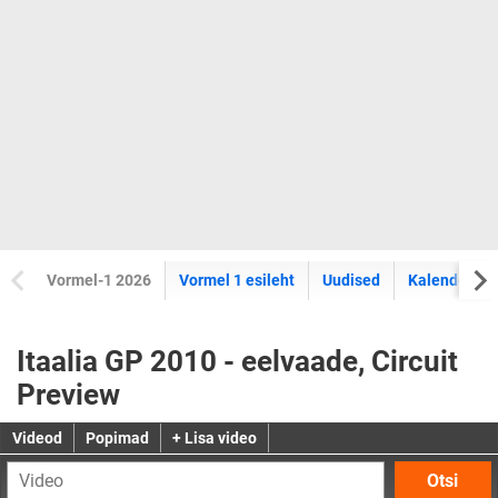
Vormel-1 2026
Vormel 1 esileht
Uudised
Kalender
Itaalia GP 2010 - eelvaade, Circuit
Preview
Videod
Popimad
+ Lisa video
Otsi