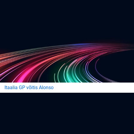
Itaalia GP võitis Alonso