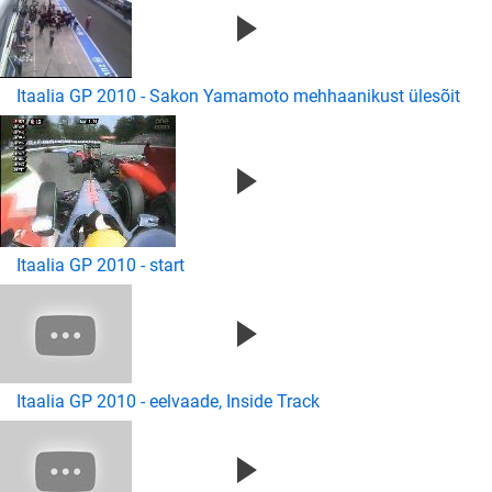
Itaalia GP 2010 - Sakon Yamamoto mehhaanikust ülesõit
Itaalia GP 2010 - start
Itaalia GP 2010 - eelvaade, Inside Track