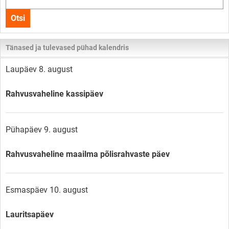
kogu
Otsi
lehelt
Tänased ja tulevased pühad kalendris
Laupäev 8. august
Rahvusvaheline kassipäev
Pühapäev 9. august
Rahvusvaheline maailma põlisrahvaste päev
Esmaspäev 10. august
Lauritsapäev