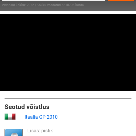
Videosid kokku: 2072 | Kokku vaadatud 8518705 korda
Seotud võistlus
Itaalia GP 2010
Lisas:
pistik