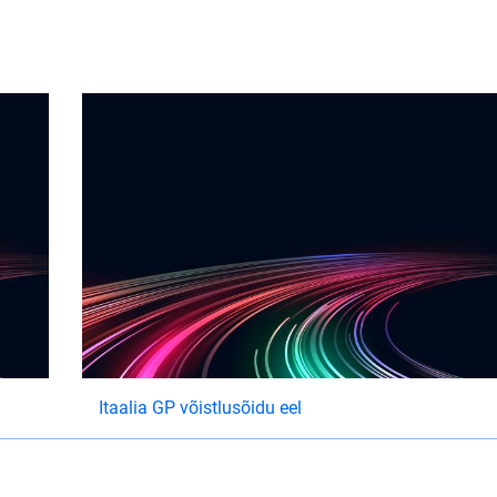
Itaalia GP võistlusõidu eel