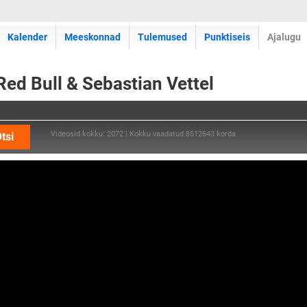
Kalender
Meeskonnad
Tulemused
Punktiseis
Ajalugu
Red Bull & Sebastian Vettel
Videosid kokku: 2072 | Kokku vaadatud 8512643 korda
tsi