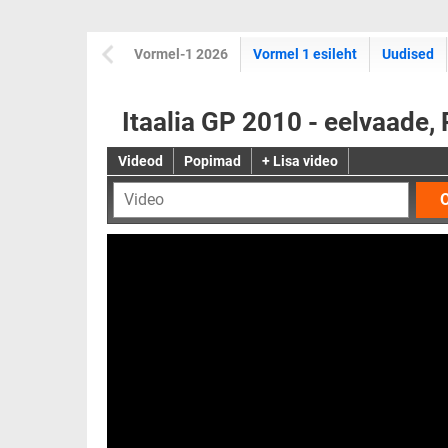
Vormel-1 2026
Vormel 1 esileht
Uudised
Itaalia GP 2010 - eelvaade, 
Videod
Popimad
+ Lisa video
O