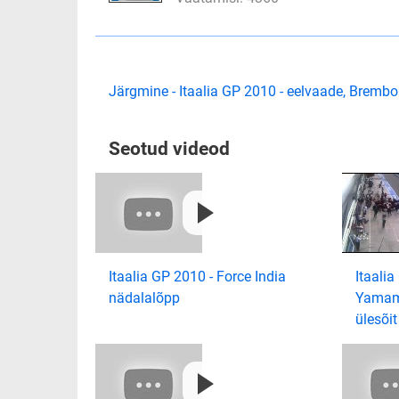
Järgmine - Itaalia GP 2010 - eelvaade, Brembo
Seotud videod
Itaalia GP 2010 - Force India
Itaali
nädalalõpp
Yamam
ülesõit