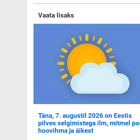
Vaata lisaks
Täna, 7. augustil 2026 on Eestis
pilves selgimistega ilm, mitmel po
hoovihma ja äikest