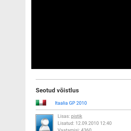
Seotud võistlus
Itaalia GP 2010
Lisas:
pistik
Lisatud: 12.09.2010 12:40
Vaatamisi: 4360