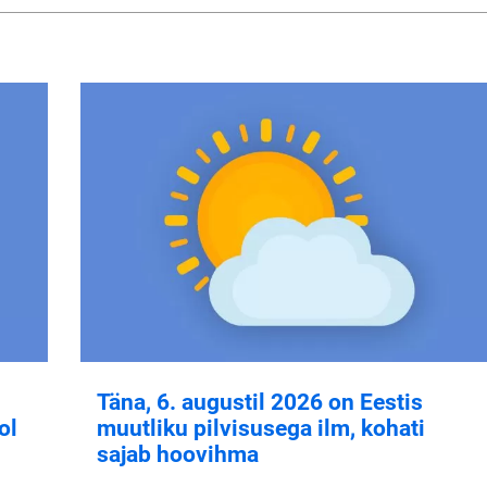
Täna, 6. augustil 2026 on Eestis
ol
muutliku pilvisusega ilm, kohati
sajab hoovihma