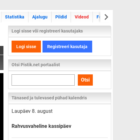
Statistika
Ajalugu
Pildid
Videod
Foorum
Logi sisse või registreeri kasutajaks
Logi sisse
Registreeri kasutaja
Otsi Pistik.net portaalist
Otsi
Otsi
kogu
lehelt
Tänased ja tulevased pühad kalendris
Laupäev 8. august
Rahvusvaheline kassipäev