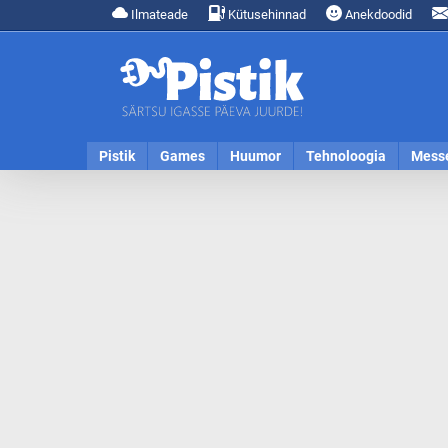
Ilmateade
Kütusehinnad
Anekdoodid
Pistik
Games
Huumor
Tehnoloogia
Mess