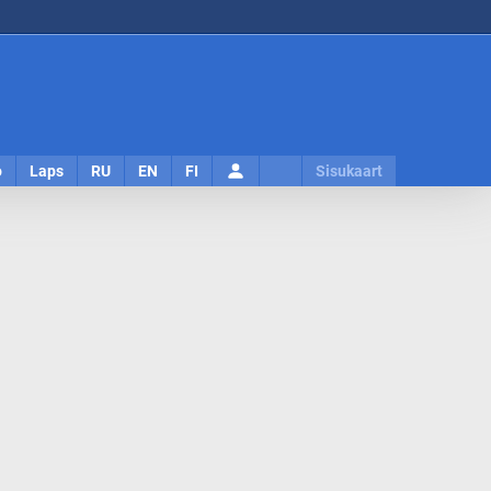
Logi
o
Laps
RU
EN
FI
Sisukaart
sisse