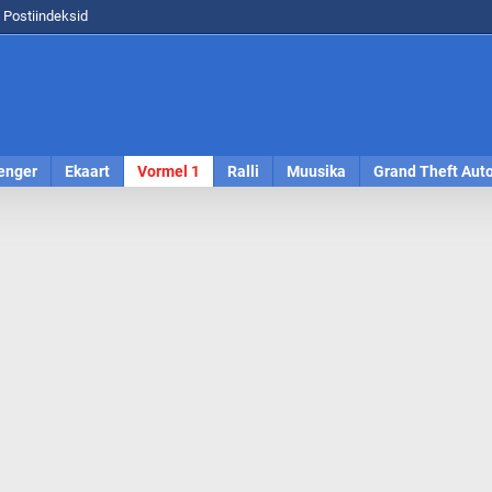
Postiindeksid
enger
Ekaart
Vormel 1
Ralli
Muusika
Grand Theft Aut