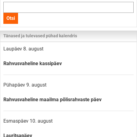
Otsi
kogu
Otsi
lehelt
Tänased ja tulevased pühad kalendris
Laupäev 8. august
Rahvusvaheline kassipäev
Pühapäev 9. august
Rahvusvaheline maailma põlisrahvaste päev
Esmaspäev 10. august
Lauritsapäev