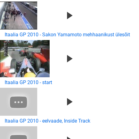
Itaalia GP 2010 - Sakon Yamamoto mehhaanikust ülesõit
Itaalia GP 2010 - start
Itaalia GP 2010 - eelvaade, Inside Track