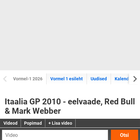
Vormel-1 2026
Vormel 1 esileht
Uudised
Kalender
Itaalia GP 2010 - eelvaade, Red Bull
& Mark Webber
Videod
Popimad
+ Lisa video
Otsi