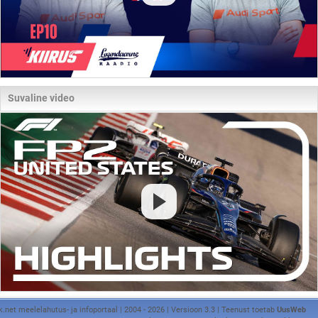
Suvaline video
k.net meelelahutus- ja infoportaal | 2004 - 2026 | Versioon 3.3 | Teenust toetab
UusWeb