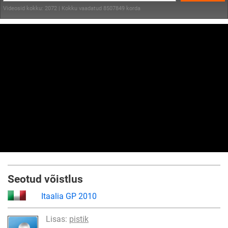
Videosid kokku: 2072 | Kokku vaadatud 8507849 korda
Seotud võistlus
Itaalia GP 2010
Lisas:
pistik