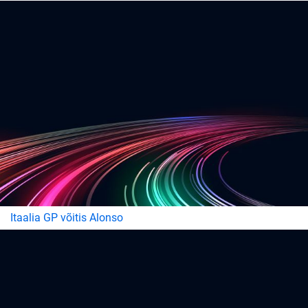
Itaalia GP võitis Alonso