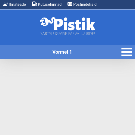
Ilmateade
Kütusehinnad
Postiindeksid
Vormel 1