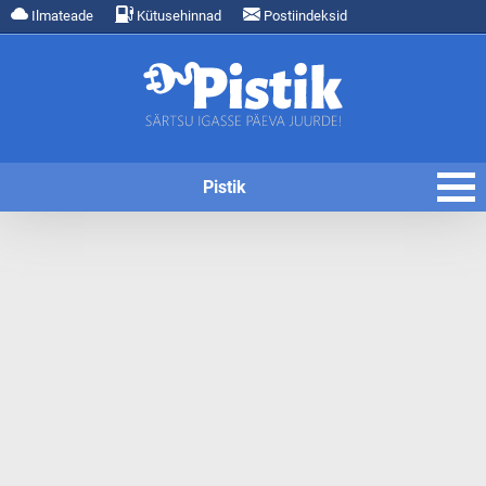
Ilmateade
Kütusehinnad
Postiindeksid
Pistik