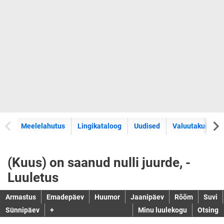
Meelelahutus
Lingikataloog
Uudised
Valuutakursid
(Kuus) on saanud nulli juurde, -
Luuletus
Armastus
Emadepäev
Huumor
Jaanipäev
Rõõm
Suvi
Sünnipäev
+
Minu luulekogu
Otsing