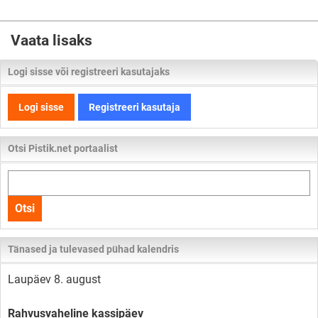
Vaata lisaks
Logi sisse või registreeri kasutajaks
Logi sisse
Registreeri kasutaja
Otsi Pistik.net portaalist
Otsi
kogu
Otsi
lehelt
Tänased ja tulevased pühad kalendris
Laupäev 8. august
Rahvusvaheline kassipäev