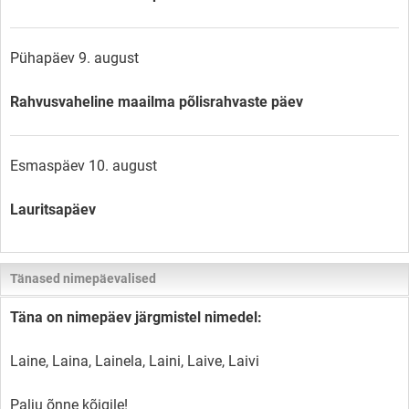
Pühapäev 9. august
Rahvusvaheline maailma põlisrahvaste päev
Esmaspäev 10. august
Lauritsapäev
Tänased nimepäevalised
Täna on nimepäev järgmistel nimedel:
Laine, Laina, Lainela, Laini, Laive, Laivi
Palju õnne kõigile!