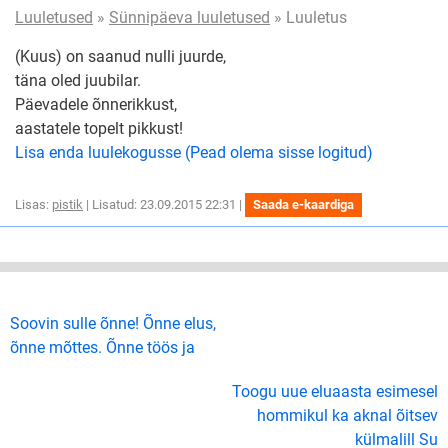
Luuletused
»
Sünnipäeva luuletused
» Luuletus
(Kuus) on saanud nulli juurde,
täna oled juubilar.
Päevadele õnnerikkust,
aastatele topelt pikkust!
Lisa enda luulekogusse (Pead olema sisse logitud)
Lisas:
pistik
| Lisatud: 23.09.2015 22:31 |
Saada e-kaardiga
Soovin sulle õnne! Õnne elus,
õnne mõttes. Õnne töös ja
Toogu uue eluaasta esimesel
hommikul ka aknal õitsev
külmalill Su