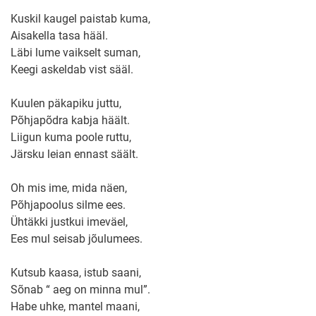
Kuskil kaugel paistab kuma,
Aisakella tasa hääl.
Läbi lume vaikselt suman,
Keegi askeldab vist sääl.
Kuulen päkapiku juttu,
Põhjapõdra kabja häält.
Liigun kuma poole ruttu,
Järsku leian ennast säält.
Oh mis ime, mida näen,
Põhjapoolus silme ees.
Ühtäkki justkui imeväel,
Ees mul seisab jõulumees.
Kutsub kaasa, istub saani,
Sõnab “ aeg on minna mul”.
Habe uhke, mantel maani,