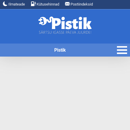
Ilmateade
Kütusehinnad
Postiindeksid
Pistik