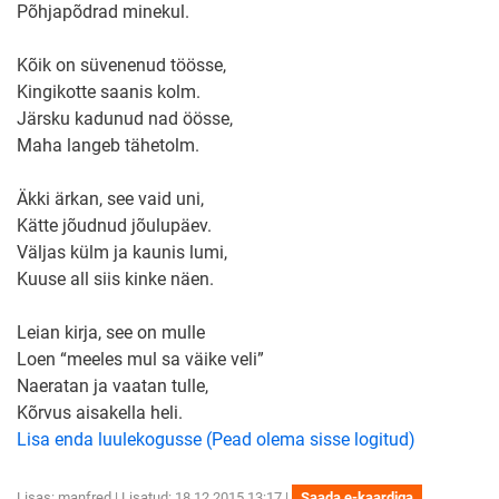
Põhjapõdrad minekul.
Kõik on süvenenud töösse,
Kingikotte saanis kolm.
Järsku kadunud nad öösse,
Maha langeb tähetolm.
Äkki ärkan, see vaid uni,
Kätte jõudnud jõulupäev.
Väljas külm ja kaunis lumi,
Kuuse all siis kinke näen.
Leian kirja, see on mulle
Loen “meeles mul sa väike veli”
Naeratan ja vaatan tulle,
Kõrvus aisakella heli.
Lisa enda luulekogusse (Pead olema sisse logitud)
Lisas:
manfred
| Lisatud: 18.12.2015 13:17 |
Saada e-kaardiga