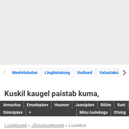
Meelelahutus
Lingikataloog
Uudised
Valuutakursid
Kuskil kaugel paistab kuma,
Armastus
Emadepäev
Huumor
Jaanipäev
Rõõm
Suvi
Sünnipäev
+
Minu luulekogu
Otsing
Luuletused
»
Jõululuuletused
» Luuletus