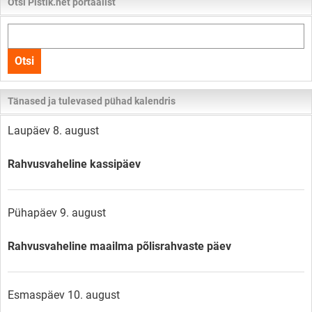
Otsi Pistik.net portaalist
Otsi
kogu
Otsi
lehelt
Tänased ja tulevased pühad kalendris
Laupäev 8. august
Rahvusvaheline kassipäev
Pühapäev 9. august
Rahvusvaheline maailma põlisrahvaste päev
Esmaspäev 10. august