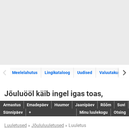
Meelelahutus
Lingikataloog
Uudised
Valuutakursid
Jõuluööl käib ingel igas toas,
Armastus
Emadepäev
Huumor
Jaanipäev
Rõõm
Suvi
Sünnipäev
+
Minu luulekogu
Otsing
Luuletused
»
Jõululuuletused
» Luuletus