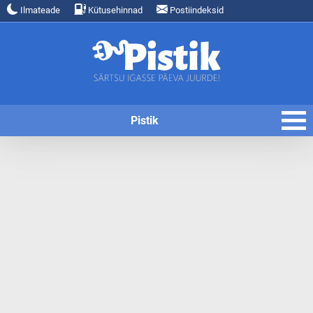
Ilmateade
Kütusehinnad
Postiindeksid
Pistik