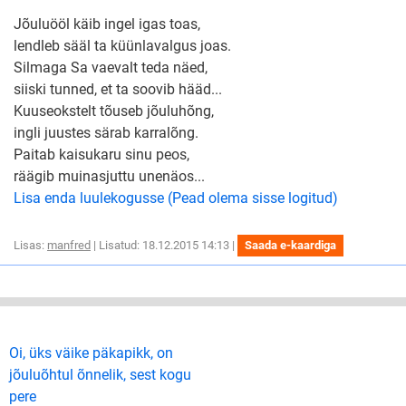
Jõuluööl käib ingel igas toas,
lendleb sääl ta küünlavalgus joas.
Silmaga Sa vaevalt teda näed,
siiski tunned, et ta soovib hääd...
Kuuseokstelt tõuseb jõuluhõng,
ingli juustes särab karralõng.
Paitab kaisukaru sinu peos,
räägib muinasjuttu unenäos...
Lisa enda luulekogusse (Pead olema sisse logitud)
Lisas:
manfred
| Lisatud: 18.12.2015 14:13 |
Saada e-kaardiga
Oi, üks väike päkapikk, on
jõuluõhtul õnnelik, sest kogu
pere