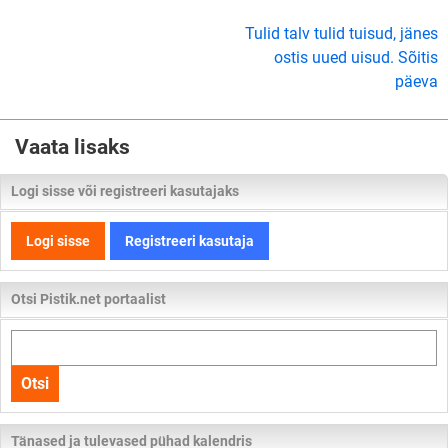
Tulid talv tulid tuisud, jänes
ostis uued uisud. Sõitis
päeva
Vaata lisaks
Logi sisse või registreeri kasutajaks
Logi sisse
Registreeri kasutaja
Otsi Pistik.net portaalist
Otsi
kogu
Otsi
lehelt
Tänased ja tulevased pühad kalendris