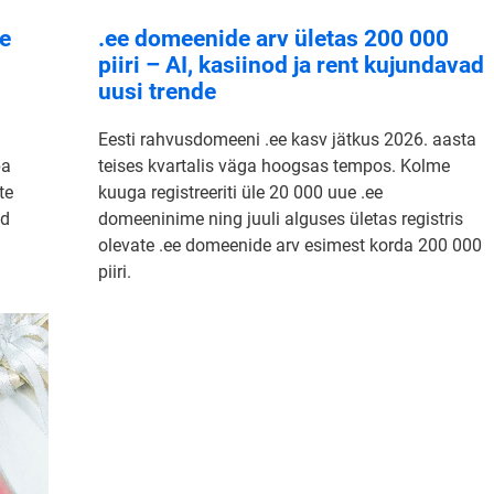
ne
.ee domeenide arv ületas 200 000
piiri – AI, kasiinod ja rent kujundavad
uusi trende
Eesti rahvusdomeeni .ee kasv jätkus 2026. aasta
pa
teises kvartalis väga hoogsas tempos. Kolme
te
kuuga registreeriti üle 20 000 uue .ee
id
domeeninime ning juuli alguses ületas registris
olevate .ee domeenide arv esimest korda 200 000
piiri.