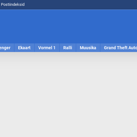
Postiindeksid
enger
Ekaart
Vormel 1
Ralli
Muusika
Grand Theft Aut