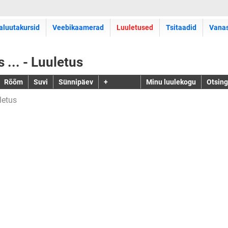
aluutakursid
Veebikaamerad
Luuletused
Tsitaadid
Vana
 ... - Luuletus
Rõõm
Suvi
Sünnipäev
+
Minu luulekogu
Otsing
letus