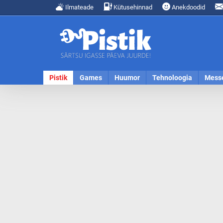
Ilmateade
Kütusehinnad
Anekdoodid
Pistik
Games
Huumor
Tehnoloogia
Mess