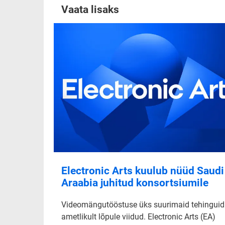
Vaata lisaks
Electronic Arts kuulub nüüd Saudi
Araabia juhitud konsortsiumile
Videomängutööstuse üks suurimaid tehinguid
ametlikult lõpule viidud. Electronic Arts (EA)