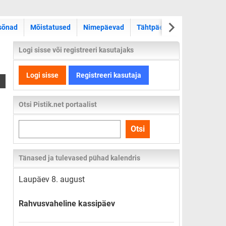
sõnad
Mõistatused
Nimepäevad
Tähtpäevad
Kas teadsid
Logi sisse või registreeri kasutajaks
Logi sisse
Registreeri kasutaja
Otsi Pistik.net portaalist
Otsi
Otsi
kogu
lehelt
Tänased ja tulevased pühad kalendris
Laupäev 8. august
Rahvusvaheline kassipäev