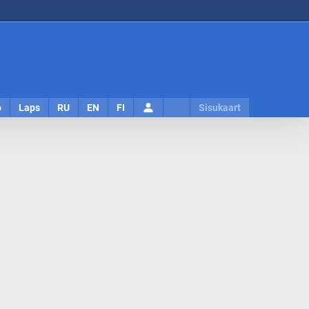
Logi
o
Laps
RU
EN
FI
Sisukaart
sisse