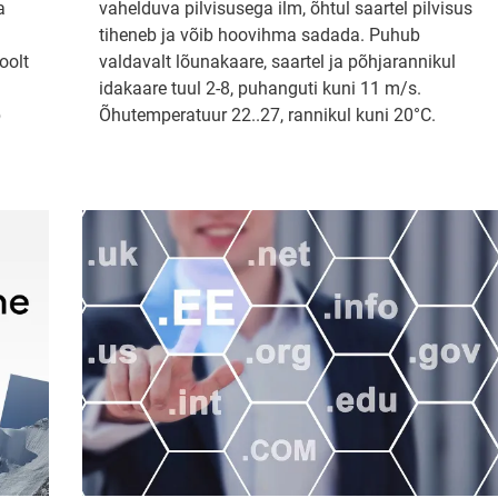
a
vahelduva pilvisusega ilm, õhtul saartel pilvisus
tiheneb ja võib hoovihma sadada. Puhub
oolt
valdavalt lõunakaare, saartel ja põhjarannikul
idakaare tuul 2-8, puhanguti kuni 11 m/s.
b
Õhutemperatuur 22..27, rannikul kuni 20°C.