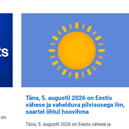
Täna, 5. augustil 2026 on Eestis
vähese ja vahelduva pilvisusega ilm,
saartel õhtul hoovihma
 on
Täna, 5. augustil 2026 on Eestis vähese ja