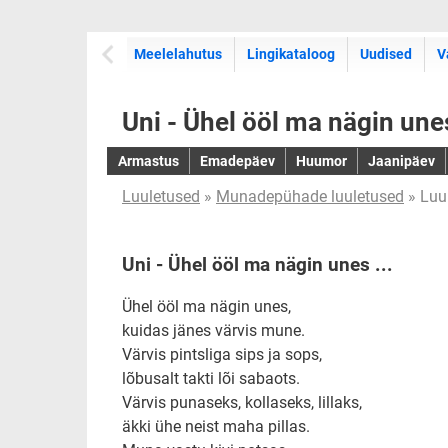
Meelelahutus
Lingikataloog
Uudised
V
Uni - Ühel ööl ma nägin unes
Armastus
Emadepäev
Huumor
Jaanipäev
Luuletused
»
Munadepühade luuletused
» Luu
Uni - Ühel ööl ma nägin unes ...
Ühel ööl ma nägin unes,
kuidas jänes värvis mune.
Värvis pintsliga sips ja sops,
lõbusalt takti lõi sabaots.
Värvis punaseks, kollaseks, lillaks,
äkki ühe neist maha pillas.