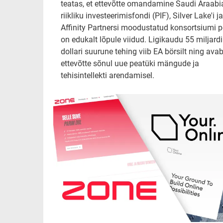
teatas, et ettevõtte omandamine Saudi Araabi
riikliku investeerimisfondi (PIF), Silver Lake'i ja
Affinity Partnersi moodustatud konsortsiumi p
on edukalt lõpule viidud. Ligikaudu 55 miljardi
dollari suurune tehing viib EA börsilt ning ava
ettevõtte sõnul uue peatüki mängude ja
tehisintellekti arendamisel.