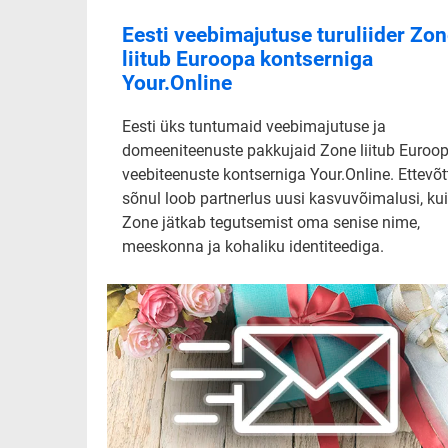
Eesti veebimajutuse turuliider Zo
liitub Euroopa kontserniga
Your.Online
Eesti üks tuntumaid veebimajutuse ja
domeeniteenuste pakkujaid Zone liitub Euroo
veebiteenuste kontserniga Your.Online. Ettevõt
sõnul loob partnerlus uusi kasvuvõimalusi, ku
Zone jätkab tegutsemist oma senise nime,
meeskonna ja kohaliku identiteediga.