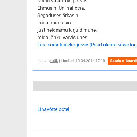
Muna vastu kivi potsas.
Ehmusin. Uni sai otsa,
Segaduses ärkasin.
Laual märkasin
just neidsamu kirjuid mune,
mida jänku värvis unes.
Lisa enda luulekogusse (Pead olema sisse log
Lisas:
pistik
| Lisatud: 19.04.2014 17:18 |
Saada e-kaard
Lihavõtte ootel