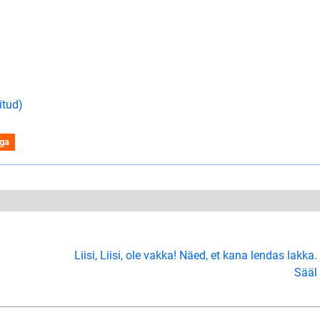
itud)
iga
Liisi, Liisi, ole vakka! Näed, et kana lendas lakka.
Sääl