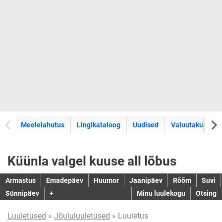
Meelelahutus
Lingikataloog
Uudised
Valuutakursid
Küünla valgel kuuse all lõbus
Armastus
Emadepäev
Huumor
Jaanipäev
Rõõm
Suvi
Sünnipäev
+
Minu luulekogu
Otsing
Luuletused
»
Jõululuuletused
» Luuletus