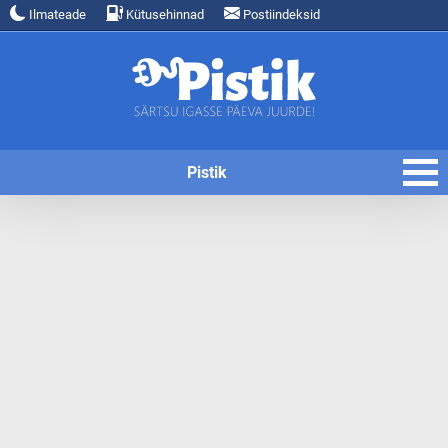
Ilmateade
Kütusehinnad
Postiindeksid
Pistik