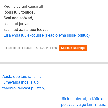
Küünla valgel kuuse all
lõbus tuju tontidel.
Seal nad söövad,
seal nad joovad,
seal nad aasta uue toovad.
Lisa enda luulekogusse (Pead olema sisse logitud)
Lisas:
pistik
| Lisatud: 25.11.2014 14:20 |
Saada e-kaardiga
Aastalõpp täis rahu, ilu,
lumevaipa ingel silub,
tähekesi taevast puistab,
Jõulud tulevad, ja küünlad
põlevad. valge lumi maas,