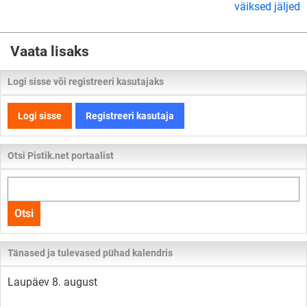
väiksed jäljed
Vaata lisaks
Logi sisse või registreeri kasutajaks
Logi sisse
Registreeri kasutaja
Otsi Pistik.net portaalist
Otsi
kogu
Otsi
lehelt
Tänased ja tulevased pühad kalendris
Laupäev 8. august