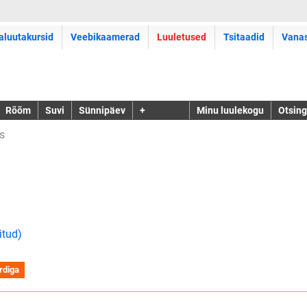
aluutakursid
Veebikaamerad
Luuletused
Tsitaadid
Vana
Rõõm
Suvi
Sünnipäev
+
Minu luulekogu
Otsing
s
itud)
rdiga