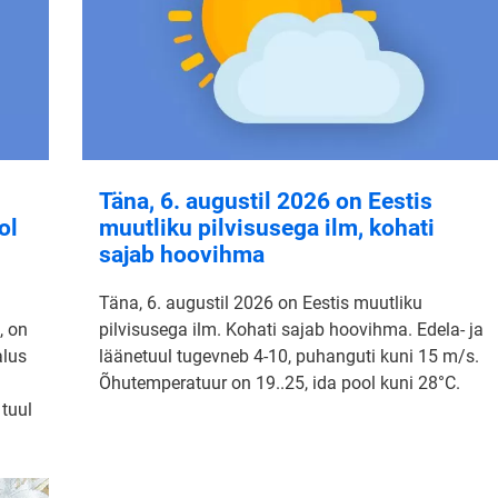
Täna, 6. augustil 2026 on Eestis
ol
muutliku pilvisusega ilm, kohati
sajab hoovihma
Täna, 6. augustil 2026 on Eestis muutliku
, on
pilvisusega ilm. Kohati sajab hoovihma. Edela- ja
alus
läänetuul tugevneb 4-10, puhanguti kuni 15 m/s.
Õhutemperatuur on 19..25, ida pool kuni 28°C.
 tuul