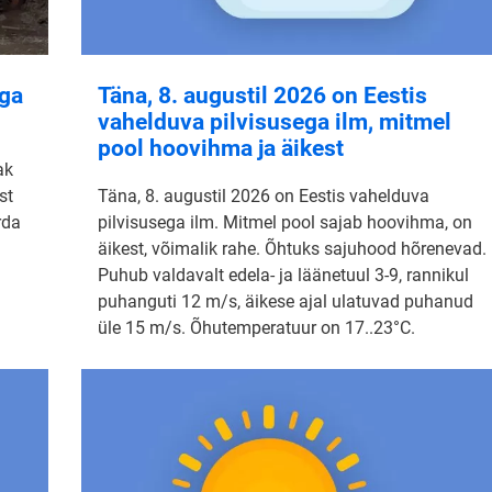
aga
Täna, 8. augustil 2026 on Eestis
vahelduva pilvisusega ilm, mitmel
pool hoovihma ja äikest
ak
st
Täna, 8. augustil 2026 on Eestis vahelduva
rda
pilvisusega ilm. Mitmel pool sajab hoovihma, on
äikest, võimalik rahe. Õhtuks sajuhood hõrenevad.
Puhub valdavalt edela- ja läänetuul 3-9, rannikul
puhanguti 12 m/s, äikese ajal ulatuvad puhanud
üle 15 m/s. Õhutemperatuur on 17..23°C.