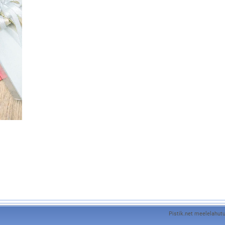
Pistik.net meelelahutu