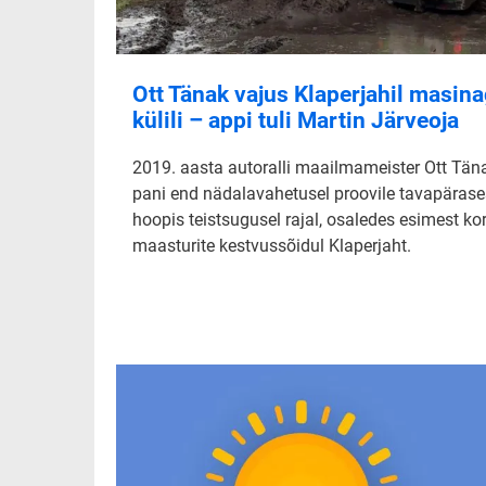
Ott Tänak vajus Klaperjahil masin
külili – appi tuli Martin Järveoja
2019. aasta autoralli maailmameister Ott Tän
pani end nädalavahetusel proovile tavapärase
hoopis teistsugusel rajal, osaledes esimest ko
maasturite kestvussõidul Klaperjaht.