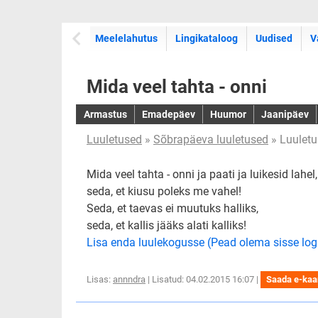
Meelelahutus
Lingikataloog
Uudised
V
Mida veel tahta - onni
Armastus
Emadepäev
Huumor
Jaanipäev
Luuletused
»
Sõbrapäeva luuletused
» Luuletu
Mida veel tahta - onni ja paati ja luikesid lahel,
seda, et kiusu poleks me vahel!
Seda, et taevas ei muutuks halliks,
seda, et kallis jääks alati kalliks!
Lisa enda luulekogusse (Pead olema sisse log
Lisas:
annndra
| Lisatud: 04.02.2015 16:07 |
Saada e-kaa