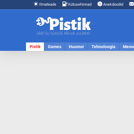
Ilmateade
Kütusehinnad
Anekdoodid
Pistik
Games
Huumor
Tehnoloogia
Mess