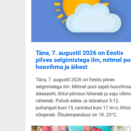
Täna, 7. augustil 2026 on Eestis
pilves selgimistega ilm, mitmel po
hoovihma ja äikest
Täna, 7. augustil 2026 on Eestis pilves
selgimistega ilm. Mitmel pool sajab hoovihma
äikeseoht, õhtul pilvisus hõreneb ja saju võim
väheneb. Puhub edela- ja läänetuul 5-12,
puhanguti kuni 15, rannikul kuni 17 m/s, õhtul
nõrgeneb. Õhutemperatuur on 18..23°C.