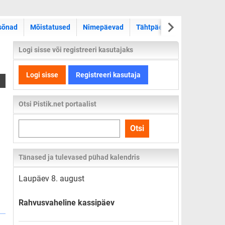
sõnad
Mõistatused
Nimepäevad
Tähtpäevad
Kas teadsid
Logi sisse või registreeri kasutajaks
Logi sisse
Registreeri kasutaja
Otsi Pistik.net portaalist
Otsi
Otsi
kogu
lehelt
Tänased ja tulevased pühad kalendris
Laupäev 8. august
Rahvusvaheline kassipäev