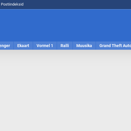
Postiindeksid
enger
Ekaart
Vormel 1
Ralli
Muusika
Grand Theft Aut