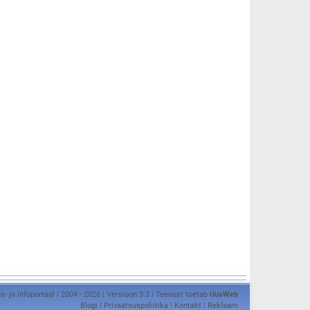
s- ja infoportaal | 2004 - 2026 | Versioon 3.3 | Teenust toetab
UusWeb
Blogi
|
Privaatsuspoliitika
|
Kontakt
|
Reklaam