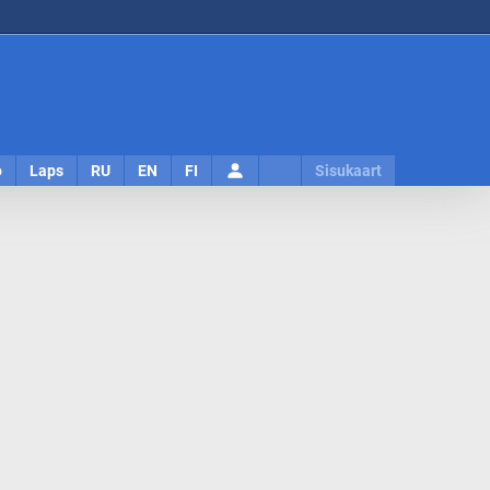
Logi
o
Laps
RU
EN
FI
Sisukaart
sisse