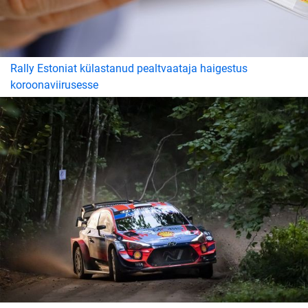
Rally Estoniat külastanud pealtvaataja haigestus
koroonaviirusesse