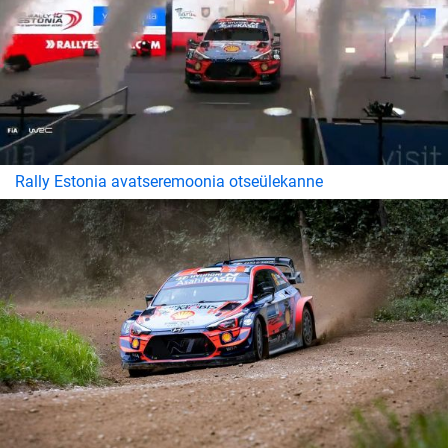
Rally Estonia avatseremoonia otseülekanne