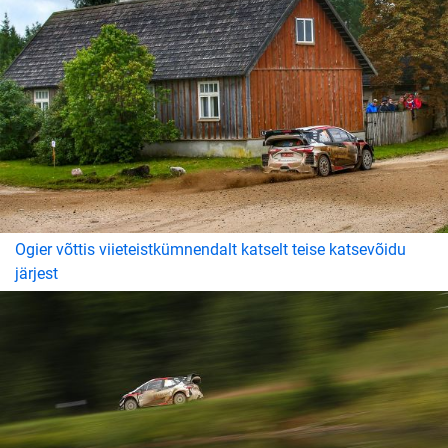
Ogier võttis viieteistkümnendalt katselt teise katsevõidu
järjest