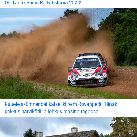
Ott Tänak võitis Rally Estonia 2020!
Kuueteiskümnendal katsel kiireim Rovanperä, Tänak
pakkus närvikõdi ja lõhkus masina tagaosa