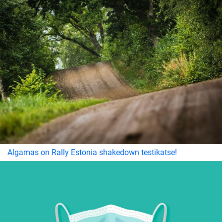
Algamas on Rally Estonia shakedown testikatse!