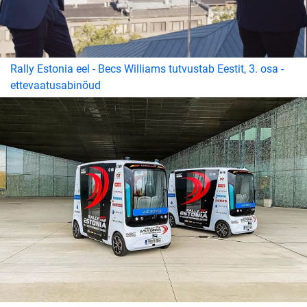
Rally Estonia eel - Becs Williams tutvustab Eestit, 3. osa -
ettevaatusabinõud