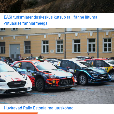
EASi turismiarenduskeskus kutsub rallifänne liituma
virtuaalse fänniarmeega
Huvitavad Rally Estonia majutuskohad