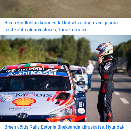
Breen kindlustas kümnendal katsel võiduga veelgi oma
teist kohta üldarvestuses, Tänak oli viies
Breen võitis Rally Estonia üheksanda kiiruskatse, Hyundai-