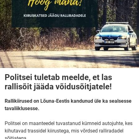
Politsei tuletab meelde, et las
rallisõit jääda võidusõitjatele!
Rallikiirused on Lõuna-Eestis kandunud üle ka sealsesse
tavaliiklusesse.
Politsei on maanteedel tuvastanud kümneid autojuhte, kes
kihutavad trassidel kiirustega, mis võrdsed ralliradadel
sõitjatega.