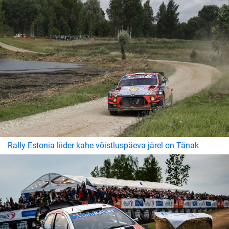
Rally Estonia liider kahe võistluspäeva järel on Tänak