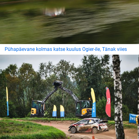
Pühapäevane kolmas katse kuulus Ogier-ile, Tänak viies