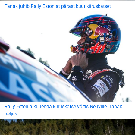
Tänak juhib Rally Estoniat pärast kuut kiiruskatset
Rally Estonia kuuenda kiiruskatse võitis Neuville, Tänak
neljas