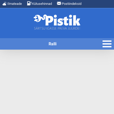
Ilmateade
Kütusehinnad
Postiindeksid
Ralli