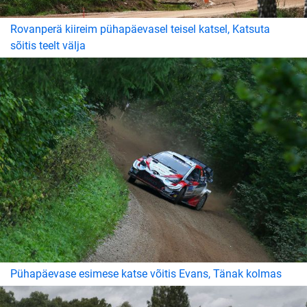
Rovanperä kiireim pühapäevasel teisel katsel, Katsuta
sõitis teelt välja
Pühapäevase esimese katse võitis Evans, Tänak kolmas