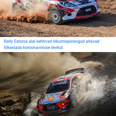
Rally Estonia alal kehtivad liikumispiirangud aitavad
tõkestada koroonaviiruse levikut