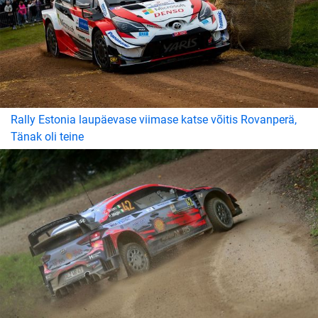
Rally Estonia laupäevase viimase katse võitis Rovanperä,
Tänak oli teine