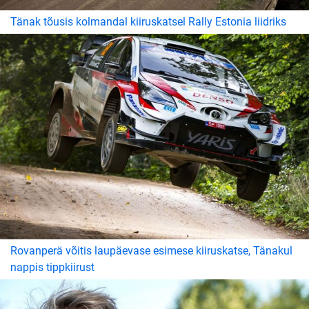
Tänak tõusis kolmandal kiiruskatsel Rally Estonia liidriks
Rovanperä võitis laupäevase esimese kiiruskatse, Tänakul
nappis tippkiirust