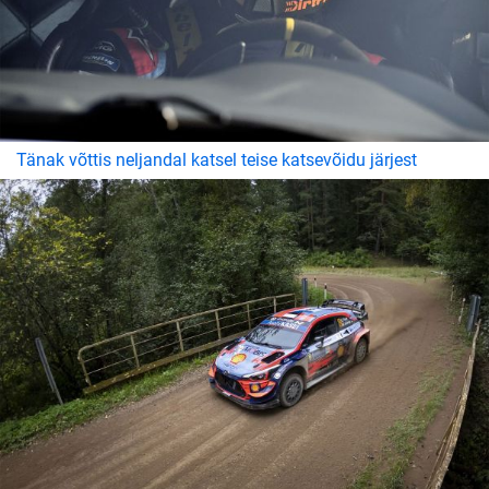
Tänak võttis neljandal katsel teise katsevõidu järjest