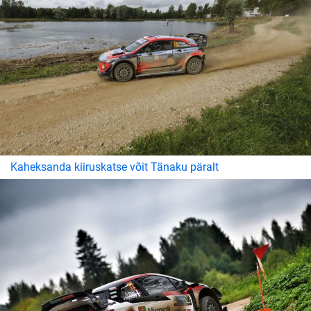
Kaheksanda kiiruskatse võit Tänaku päralt