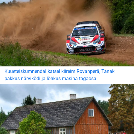
Kuueteiskümnendal katsel kiireim Rovanperä, Tänak
pakkus närvikõdi ja lõhkus masina tagaosa