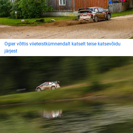
Ogier võttis viieteistkümnendalt katselt teise katsevõidu
järjest