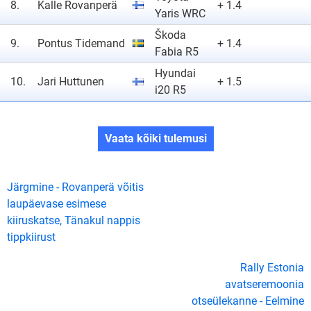
8.
Kalle Rovanperä
+ 1.4
Yaris WRC
Škoda
9.
Pontus Tidemand
+ 1.4
Fabia R5
Hyundai
10.
Jari Huttunen
+ 1.5
i20 R5
Vaata kõiki tulemusi
Järgmine - Rovanperä võitis
laupäevase esimese
kiiruskatse, Tänakul nappis
tippkiirust
Rally Estonia
avatseremoonia
otseülekanne - Eelmine