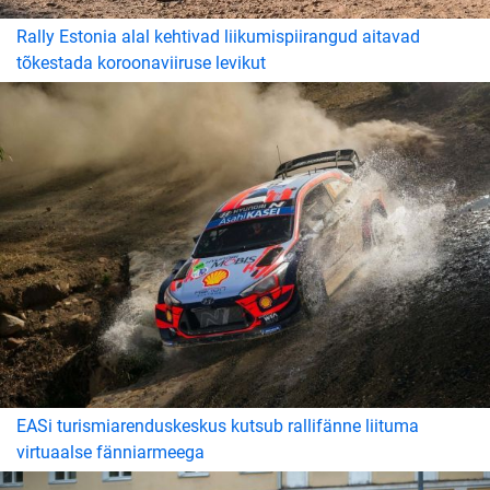
Rally Estonia alal kehtivad liikumispiirangud aitavad
tõkestada koroonaviiruse levikut
EASi turismiarenduskeskus kutsub rallifänne liituma
virtuaalse fänniarmeega