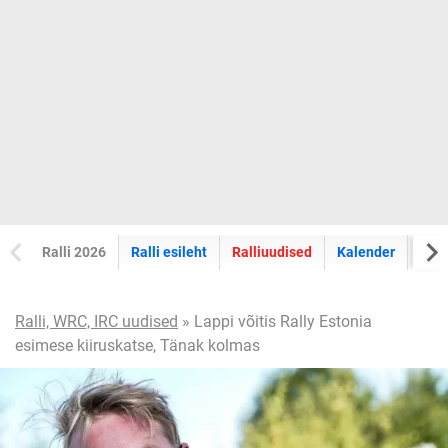
Ralli 2026
Ralli esileht
Ralliuudised
Kalender
Tul
Ralli, WRC, IRC uudised
» Lappi võitis Rally Estonia
esimese kiiruskatse, Tänak kolmas