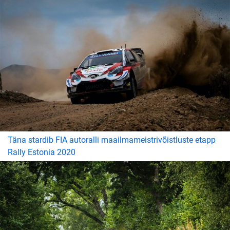
Täna stardib FIA autoralli maailmameistrivõistluste etapp
Rally Estonia 2020