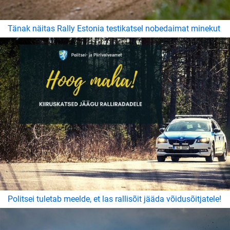
Tänak näitas Rally Estonia testikatsel nobedaimat minekut
Politsei tuletab meelde, et las rallisõit jääda võidusõitjatele!