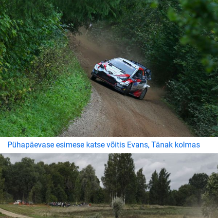
Pühapäevase esimese katse võitis Evans, Tänak kolmas