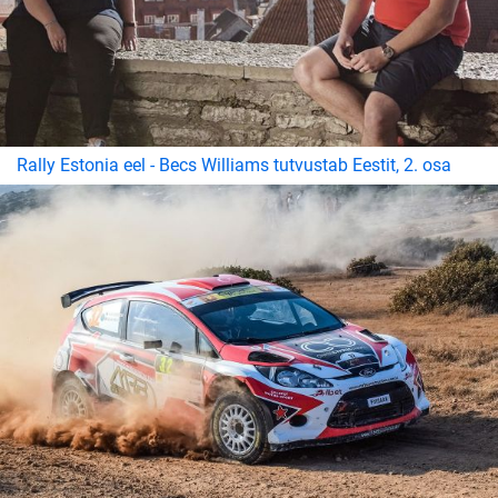
Rally Estonia eel - Becs Williams tutvustab Eestit, 2. osa