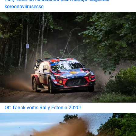
koroonaviirusesse
Ott Tänak võitis Rally Estonia 2020!