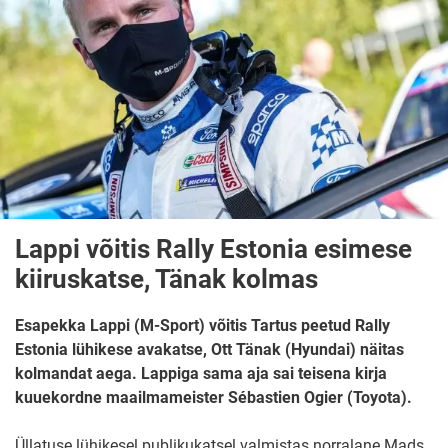
Lappi võitis Rally Estonia esimese
kiiruskatse, Tänak kolmas
Esapekka Lappi (M-Sport) võitis Tartus peetud Rally
Estonia lühikese avakatse, Ott Tänak (Hyundai) näitas
kolmandat aega. Lappiga sama aja sai
teisena
kirja
kuuekordne maailmameister Sébastien Ogier (Toyota).
Üllatuse lühikesel publikukatsel valmistas norralane Mads