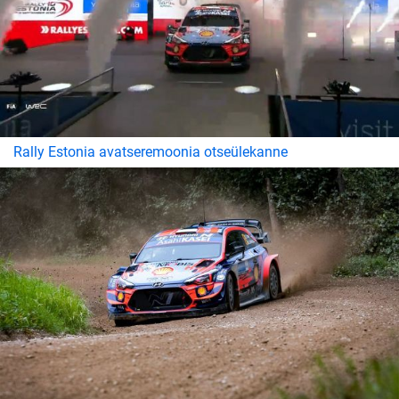
Rally Estonia avatseremoonia otseülekanne