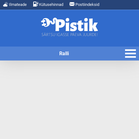
Ilmateade
Kütusehinnad
Postiindeksid
Ralli