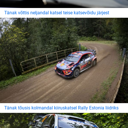
Tänak võttis neljandal katsel teise katsevõidu järjest
Tänak tõusis kolmandal kiiruskatsel Rally Estonia liidriks