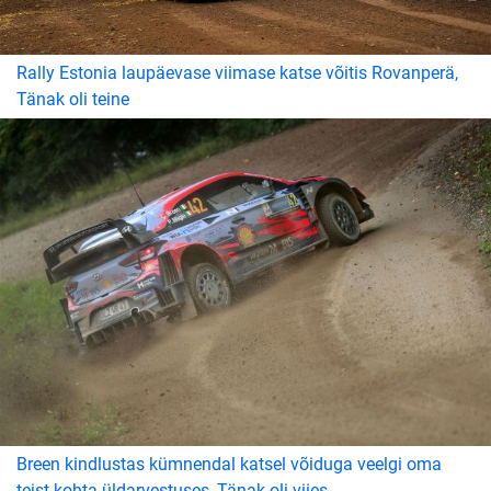
Rally Estonia laupäevase viimase katse võitis Rovanperä,
Tänak oli teine
Breen kindlustas kümnendal katsel võiduga veelgi oma
teist kohta üldarvestuses, Tänak oli viies