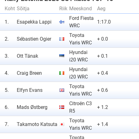
Koht
Sõitja
Riik
Meeskond
Aeg
Ford Fiesta
1.
Esapekka Lappi
1:17.0
WRC
Toyota
2.
Sébastien Ogier
+ 0.0
Yaris WRC
Hyundai
3.
Ott Tänak
+ 0.1
i20 WRC
Hyundai
4.
Craig Breen
+ 0.4
i20 WRC
Toyota
5.
Elfyn Evans
+ 0.6
Yaris WRC
Citroën C3
6.
Mads Østberg
+ 1.2
R5
Toyota
7.
Takamoto Katsuta
+ 1.4
Yaris WRC
Toyota