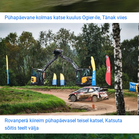
Pühapäevane kolmas katse kuulus Ogier-ile, Tänak viies
Rovanperä kiireim pühapäevasel teisel katsel, Katsuta
sõitis teelt välja