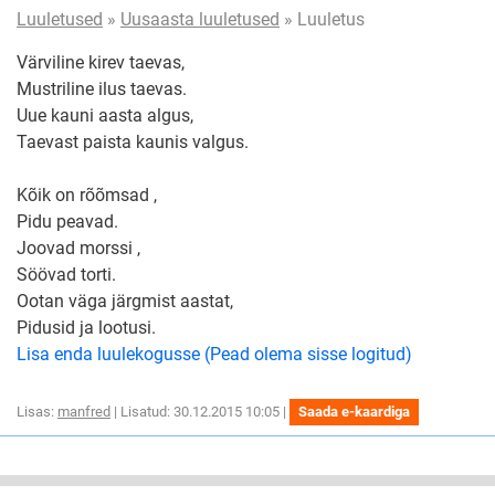
Luuletused
»
Uusaasta luuletused
» Luuletus
Värviline kirev taevas,
Mustriline ilus taevas.
Uue kauni aasta algus,
Taevast paista kaunis valgus.
Kõik on rõõmsad ,
Pidu peavad.
Joovad morssi ,
Söövad torti.
Ootan väga järgmist aastat,
Pidusid ja lootusi.
Lisa enda luulekogusse (Pead olema sisse logitud)
Lisas:
manfred
| Lisatud: 30.12.2015 10:05 |
Saada e-kaardiga