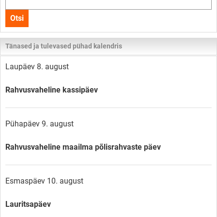
kogu
Otsi
lehelt
Tänased ja tulevased pühad kalendris
Laupäev 8. august
Rahvusvaheline kassipäev
Pühapäev 9. august
Rahvusvaheline maailma põlisrahvaste päev
Esmaspäev 10. august
Lauritsapäev