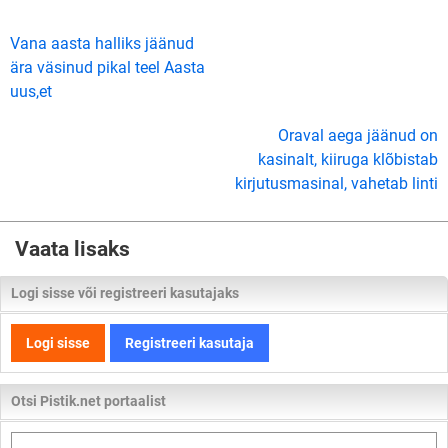
Vana aasta halliks jäänud
ära väsinud pikal teel Aasta
uus,et
Oraval aega jäänud on
kasinalt, kiiruga klõbistab
kirjutusmasinal, vahetab linti
Vaata lisaks
Logi sisse või registreeri kasutajaks
Logi sisse
Registreeri kasutaja
Otsi Pistik.net portaalist
Otsi