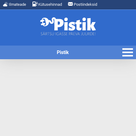
Ilmateade
Kütusehinnad
Postiindeksid
Pistik