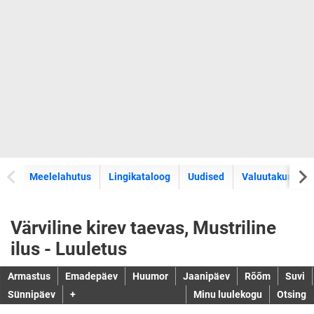
Meelelahutus
Lingikataloog
Uudised
Valuutakursid
Värviline kirev taevas, Mustriline
ilus - Luuletus
Armastus
Emadepäev
Huumor
Jaanipäev
Rõõm
Suvi
Sünnipäev
+
Minu luulekogu
Otsing