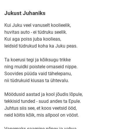
Jukust Juhaniks
Kui Juku veel vanuselt koolieelik,
huvitas auto - ei tüdruku seelik.
Kui aga poiss juba koolieas,
leidsid tüdrukud koha ka Juku peas.
Ta koerusi tegi ja kõiksugu trikke
ning muidki poistele omaseid nippe.
Soovides püüda vaid tähelepanu,
nii tüdrukuid kiusas ta ühtevalu.
Möödusid aastad ja kool jõudis lõpule,
tekkisid tunded - suud andes ta Epule.
Juhtus siis see, et koos veetsid ööd,
neid köitis kõik, mis allpool on vööst.
Vanemaks saamine põnev ja vahva,