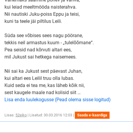
kui leiad meeltmööda naisterahva.
Nii nautiski Juku-poiss Eppu ja teisi,
kuni ta teele jäi piltilus Leili.
Süda see võbises sees nagu pöörane,
tekkis neil armastus kuum - „tulelõõmane“.
Pea seisid nad kõrvuti altari ees,
mil Jukust sai hetkega naisemees.
Nii sai ka Jukust sest päevast Juhan,
kui altari ees Leilil truu olla lubas.
Kuid seda ei tea me, kas läheb kõik nii,
sest kaugele maale nad kolisid siit …
Lisa enda luulekogusse (Pead olema sisse logitud)
Lisas:
52eiko
| Lisatud: 30.03.2016 12:03 |
Saada e-kaardiga