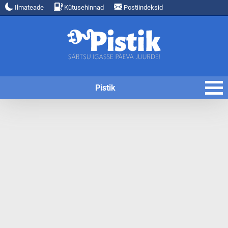
Ilmateade
Kütusehinnad
Postiindeksid
Pistik