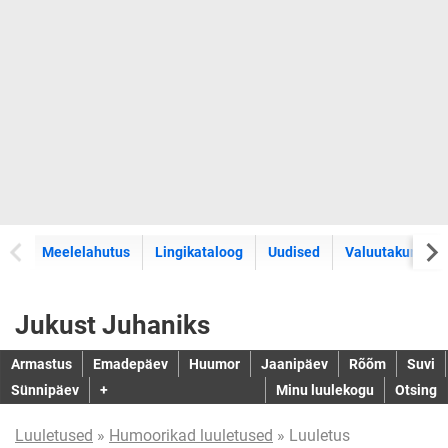
Meelelahutus
Lingikataloog
Uudised
Valuutakursid
Jukust Juhaniks
Armastus
Emadepäev
Huumor
Jaanipäev
Rõõm
Suvi
Sünnipäev
+
Minu luulekogu
Otsing
Luuletused
»
Humoorikad luuletused
» Luuletus