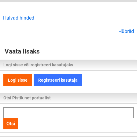
Halvad hinded
Hübriid
Vaata lisaks
Logi sisse või registreeri kasutajaks
Logi sisse
Registreeri kasutaja
Otsi Pistik.net portaalist
Otsi
kogu
Otsi
lehelt