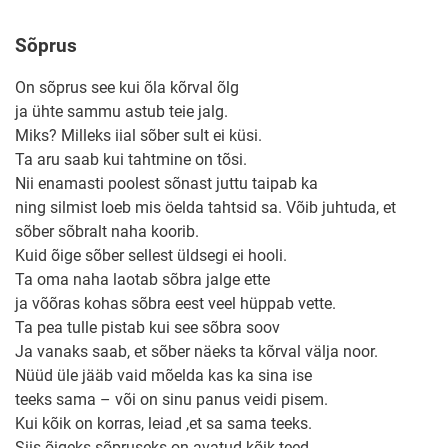
Sõprus
On sõprus see kui õla kõrval õlg
ja ühte sammu astub teie jalg.
Miks? Milleks iial sõber sult ei küsi.
Ta aru saab kui tahtmine on tõsi.
Nii enamasti poolest sõnast juttu taipab ka
ning silmist loeb mis öelda tahtsid sa. Võib juhtuda, et
sõber sõbralt naha koorib.
Kuid õige sõber sellest üldsegi ei hooli.
Ta oma naha laotab sõbra jalge ette
ja võõras kohas sõbra eest veel hüppab vette.
Ta pea tulle pistab kui see sõbra soov
Ja vanaks saab, et sõber näeks ta kõrval välja noor.
Nüüd üle jääb vaid mõelda kas ka sina ise
teeks sama – või on sinu panus veidi pisem.
Kui kõik on korras, leiad ,et sa sama teeks.
Siis õigeks sõpruseks on avatud kõik teed.