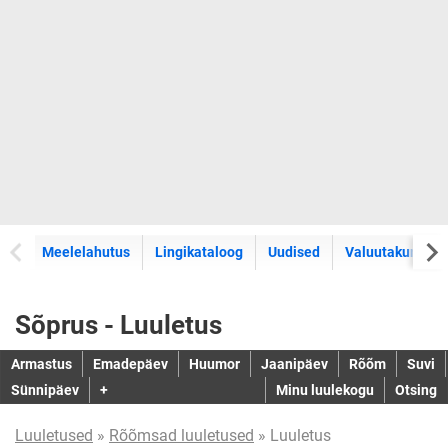
Meelelahutus
Lingikataloog
Uudised
Valuutakursid
Sõprus - Luuletus
Armastus
Emadepäev
Huumor
Jaanipäev
Rõõm
Suvi
Sünnipäev
+
Minu luulekogu
Otsing
Luuletused
»
Rõõmsad luuletused
» Luuletus