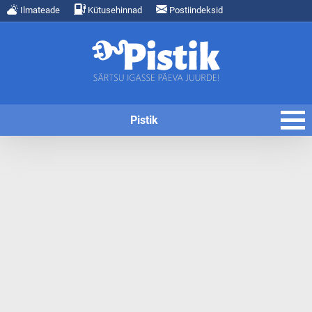
Ilmateade
Kütusehinnad
Postiindeksid
Pistik