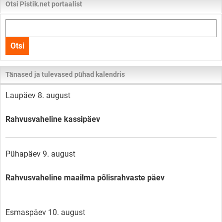
Otsi Pistik.net portaalist
Otsi
kogu
Otsi
lehelt
Tänased ja tulevased pühad kalendris
Laupäev 8. august
Rahvusvaheline kassipäev
Pühapäev 9. august
Rahvusvaheline maailma põlisrahvaste päev
Esmaspäev 10. august