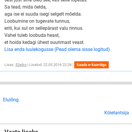
Sa tead, mida öelda,
aga ise ei suuda isegi selgelt mõelda.
Loobumine on tugevate tunnus,
eriti, kui sul on sellepärast valu rinnus.
Vahel tuleb loobuda heast,
et hoida kedagi ühest suurimast veast.
Lisa enda luulekogusse (Pead olema sisse logitud)
Lisas:
52eiko
| Lisatud: 22.05.2016 22:26 |
Saada e-kaardiga
Elulõng
Köietantsija