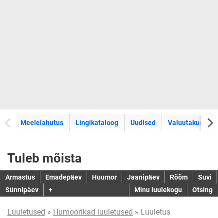
Meelelahutus
Lingikataloog
Uudised
Valuutakursid
Tuleb mõista
Armastus
Emadepäev
Huumor
Jaanipäev
Rõõm
Suvi
Sünnipäev
+
Minu luulekogu
Otsing
Luuletused
»
Humoorikad luuletused
» Luuletus