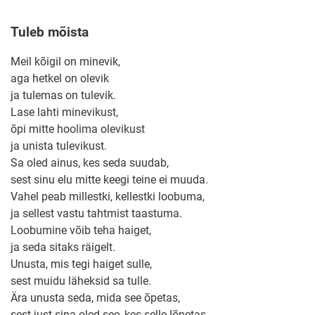
Tuleb mõista
Meil kõigil on minevik,
aga hetkel on olevik
ja tulemas on tulevik.
Lase lahti minevikust,
õpi mitte hoolima olevikust
ja unista tulevikust.
Sa oled ainus, kes seda suudab,
sest sinu elu mitte keegi teine ei muuda.
Vahel peab millestki, kellestki loobuma,
ja sellest vastu tahtmist taastuma.
Loobumine võib teha haiget,
ja seda sitaks räigelt.
Unusta, mis tegi haiget sulle,
sest muidu läheksid sa tulle.
Ära unusta seda, mida see õpetas,
sest just sina oled see, kes selle lõpetas.