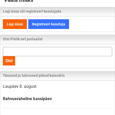
Vaata lisaks
Logi sisse või registreeri kasutajaks
Logi sisse
Registreeri kasutaja
Otsi Pistik.net portaalist
Otsi
kogu
Otsi
lehelt
Tänased ja tulevased pühad kalendris
Laupäev 8. august
Rahvusvaheline kassipäev