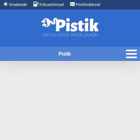
Ilmateade
Kütusehinnad
Postiindeksid
Pistik