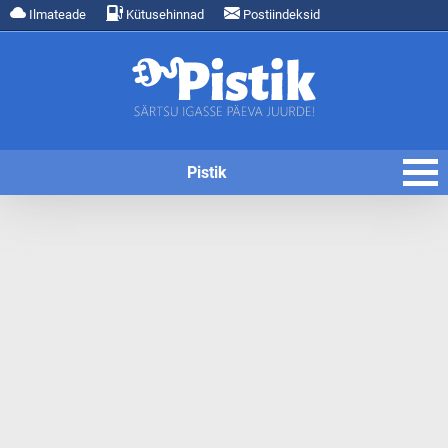
Ilmateade
Kütusehinnad
Postiindeksid
Pistik