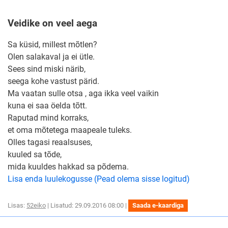
Veidike on veel aega
Sa küsid, millest mõtlen?
Olen salakaval ja ei ütle.
Sees sind miski närib,
seega kohe vastust pärid.
Ma vaatan sulle otsa , aga ikka veel vaikin
kuna ei saa öelda tõtt.
Raputad mind korraks,
et oma mõtetega maapeale tuleks.
Olles tagasi reaalsuses,
kuuled sa tõde,
mida kuuldes hakkad sa põdema.
Lisa enda luulekogusse (Pead olema sisse logitud)
Lisas:
52eiko
| Lisatud: 29.09.2016 08:00 |
Saada e-kaardiga