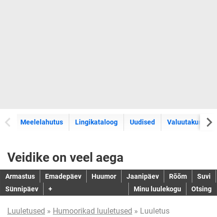
Meelelahutus
Lingikataloog
Uudised
Valuutakursid
Veidike on veel aega
Armastus
Emadepäev
Huumor
Jaanipäev
Rõõm
Suvi
Sünnipäev
+
Minu luulekogu
Otsing
Luuletused
»
Humoorikad luuletused
» Luuletus