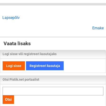
Lapsepõlv
Emake
Vaata lisaks
Logi sisse või registreeri kasutajaks
Logi sisse
Registreeri kasutaja
Otsi Pistik.net portaalist
Otsi
kogu
Otsi
lehelt