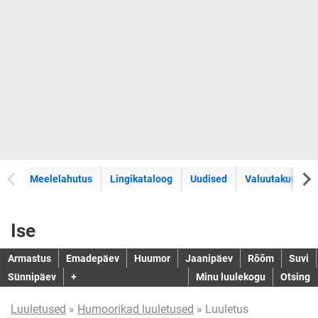
Meelelahutus
Lingikataloog
Uudised
Valuutakursid
Ise
Armastus
Emadepäev
Huumor
Jaanipäev
Rõõm
Suvi
Sünnipäev
+
Minu luulekogu
Otsing
Luuletused
»
Humoorikad luuletused
» Luuletus