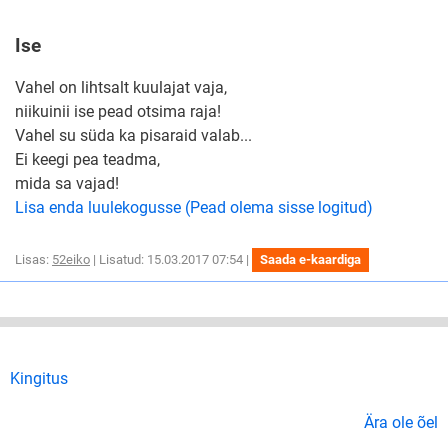
Ise
Vahel on lihtsalt kuulajat vaja,
niikuinii ise pead otsima raja!
Vahel su süda ka pisaraid valab...
Ei keegi pea teadma,
mida sa vajad!
Lisa enda luulekogusse (Pead olema sisse logitud)
Lisas:
52eiko
| Lisatud: 15.03.2017 07:54 |
Saada e-kaardiga
Kingitus
Ära ole õel