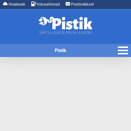
Ilmateade
Kütusehinnad
Postiindeksid
Pistik