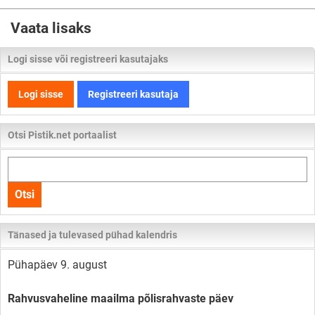
Vaata lisaks
Logi sisse või registreeri kasutajaks
Logi sisse
Registreeri kasutaja
Otsi Pistik.net portaalist
Otsi
kogu
Otsi
lehelt
Tänased ja tulevased pühad kalendris
Pühapäev 9. august
Rahvusvaheline maailma põlisrahvaste päev