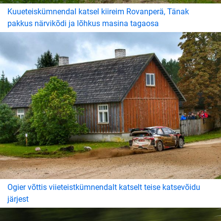
Kuueteiskümnendal katsel kiireim Rovanperä, Tänak
pakkus närvikõdi ja lõhkus masina tagaosa
Ogier võttis viieteistkümnendalt katselt teise katsevõidu
järjest