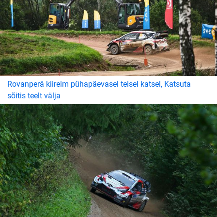
Rovanperä kiireim pühapäevasel teisel katsel, Katsuta
sõitis teelt välja