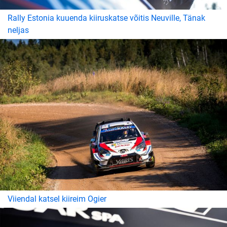
Rally Estonia kuuenda kiiruskatse võitis Neuville, Tänak
neljas
Viiendal katsel kiireim Ogier