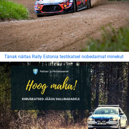
Tänak näitas Rally Estonia testikatsel nobedaimat minekut