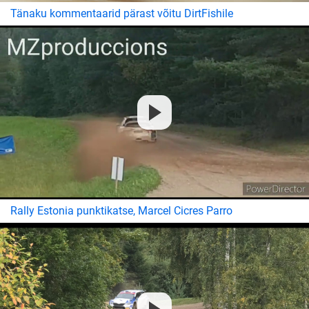
Tänaku kommentaarid pärast võitu DirtFishile
Rally Estonia punktikatse, Marcel Cicres Parro