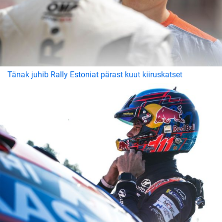
Tänak juhib Rally Estoniat pärast kuut kiiruskatset