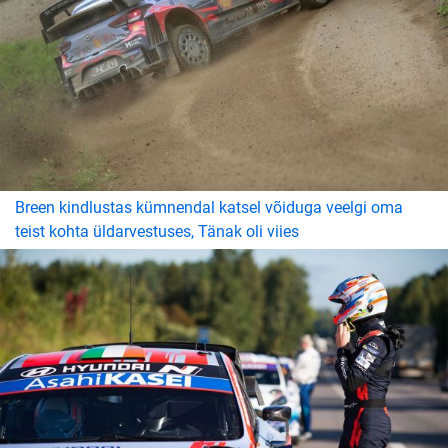
Breen kindlustas kümnendal katsel võiduga veelgi oma
teist kohta üldarvestuses, Tänak oli viies