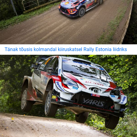
Tänak tõusis kolmandal kiiruskatsel Rally Estonia liidriks