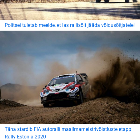
Politsei tuletab meelde, et las rallisõit jääda võidusõitjatele!
Täna stardib FIA autoralli maailmameistrivõistluste etapp
Rally Estonia 2020