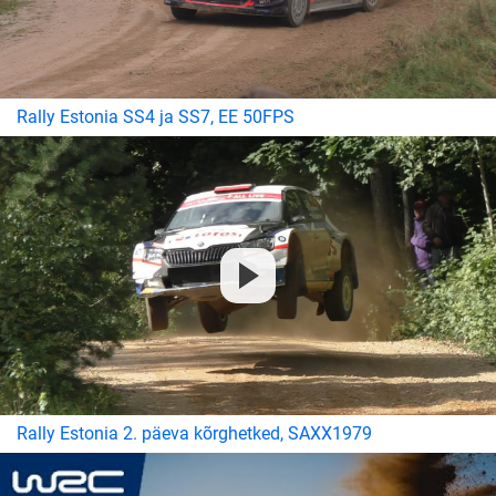
Rally Estonia SS4 ja SS7, EE 50FPS
Rally Estonia 2. päeva kõrghetked, SAXX1979