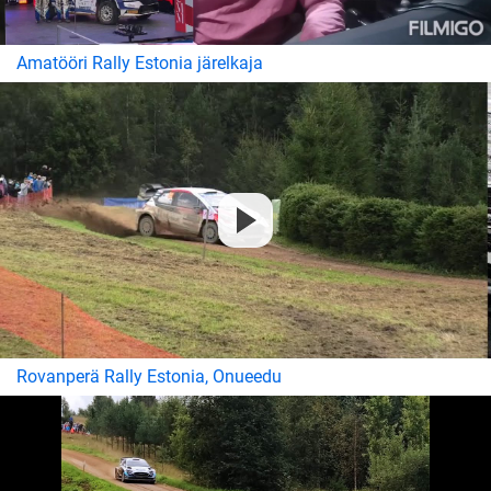
Amatööri Rally Estonia järelkaja
Rovanperä Rally Estonia, Onueedu