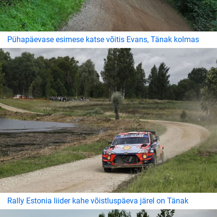
Pühapäevase esimese katse võitis Evans, Tänak kolmas
Rally Estonia liider kahe võistluspäeva järel on Tänak