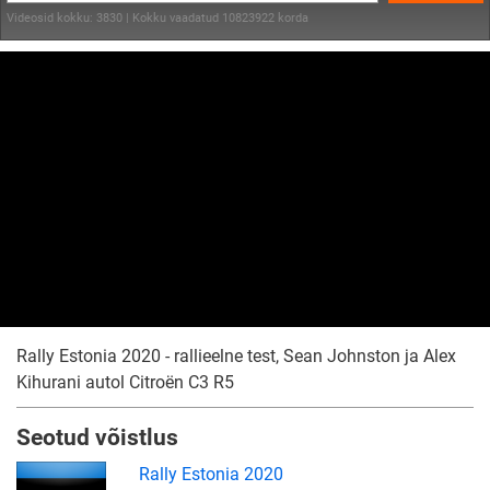
Videosid kokku: 3830 | Kokku vaadatud 10823922 korda
Rally Estonia 2020 - rallieelne test, Sean Johnston ja Alex
Kihurani autol Citroën C3 R5
Seotud võistlus
Rally Estonia 2020