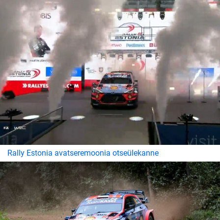
Rally Estonia avatseremoonia otseülekanne