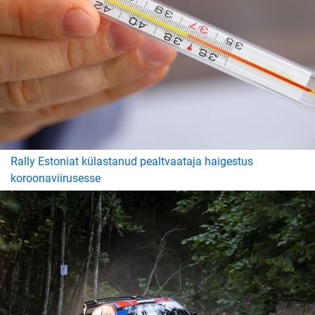
Rally Estoniat külastanud pealtvaataja haigestus
koroonaviirusesse