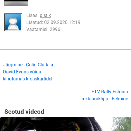
Lisas:
pistik
Lisatud: 02.09.2020 12:19
Vaatamisi: 2996
Järgmine - Colin Clark ja
David Evans võidu
kihutamas krosskartidel
ETV Rally Estonia
reklaamklipp - Eelmine
Seotud videod