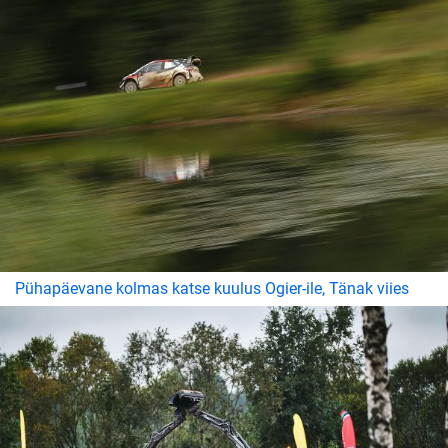
Pühapäevane kolmas katse kuulus Ogier-ile, Tänak viies