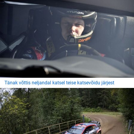
Tänak võttis neljandal katsel teise katsevõidu järjest