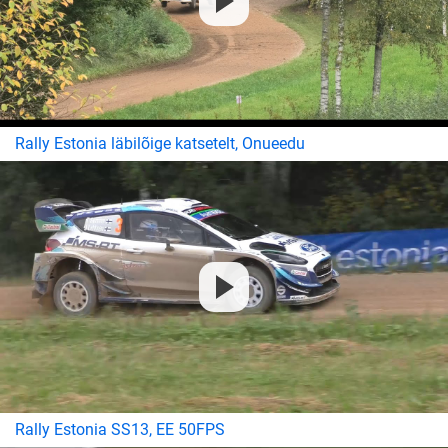
Rally Estonia läbilõige katsetelt, Onueedu
Rally Estonia SS13, EE 50FPS