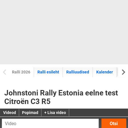
Ralli 2026
Ralli esileht
Ralliuudised
Kalender
Tul
Johnstoni Rally Estonia eelne test
Citroën C3 R5
Videod
Popimad
+ Lisa video
Otsi