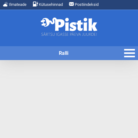
Ilmateade
Kütusehinnad
Postiindeksid
Ralli