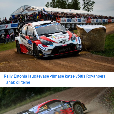
Rally Estonia laupäevase viimase katse võitis Rovanperä,
Tänak oli teine